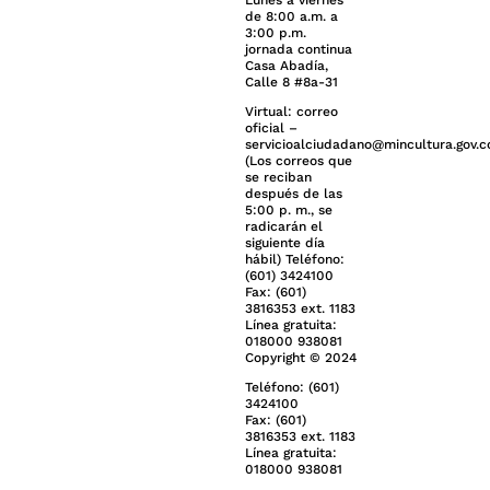
Lunes a viernes
de 8:00 a.m. a
3:00 p.m.
jornada continua
Casa Abadía,
Calle 8 #8a-31
Virtual: correo
oficial –
servicioalciudadano@mincultura.gov.c
(Los correos que
se reciban
después de las
5:00 p. m., se
radicarán el
siguiente día
hábil) Teléfono:
(601) 3424100
Fax: (601)
3816353 ext. 1183
Línea gratuita:
018000 938081
Copyright © 2024
Teléfono: (601)
3424100
Fax: (601)
3816353 ext. 1183
Línea gratuita:
018000 938081