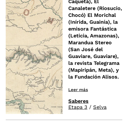
Caquetá), El
Canaletere (Riosucio,
Chocó) El Morichal
(Inírida, Guainía), la
emisora Fantástica
(Leticia, Amazonas),
Marandua Stereo
(San José del
Guaviare, Guaviare),
la revista Telegrama
(Mapiripán, Meta), y
la Fundación Alisos.
Leer más
Saberes
Etapa 3
/
Selva