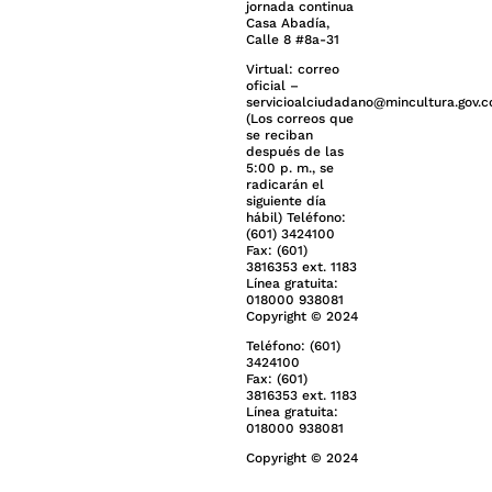
jornada continua
Casa Abadía,
Calle 8 #8a-31
Virtual: correo
oficial –
servicioalciudadano@mincultura.gov.c
(Los correos que
se reciban
después de las
5:00 p. m., se
radicarán el
siguiente día
hábil) Teléfono:
(601) 3424100
Fax: (601)
3816353 ext. 1183
Línea gratuita:
018000 938081
Copyright © 2024
Teléfono: (601)
3424100
Fax: (601)
3816353 ext. 1183
Línea gratuita:
018000 938081
Copyright © 2024