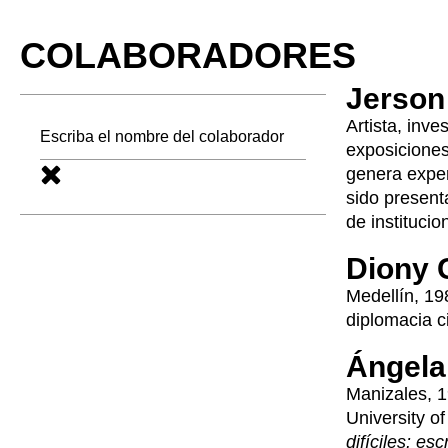
COLABORADORES
Jerson 
Artista, inv
exposiciones,
genera experi
sido present
de instituci
Diony 
Medellín, 19
diplomacia ci
Ángela
Manizales, 1
University o
difíciles: e