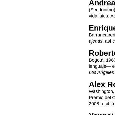
Andre
(Seudónimo).
vida laica. A
Enriqu
Barrancaberm
ajenas
, así
Robert
Bogotá, 1967
lenguaje— en
Los Angeles
Alex R
Washington, 
Premio del Cí
2008 recibió