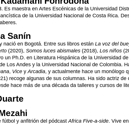
 Kadamani Fonrodona
. Es maestra en Artes Escénicas de la Universidad Distr
ncística de la Universidad Nacional de Costa Rica. Desd
Saberes.
na Sanín
 y nació en Bogotá. Entre sus libros están
La voz del bue
erto
(2020),
Somos luces abismales
(2018),
Los niños
(2
o un Ph.D. en Literatura Hispánica de la Universidad d
de Los Andes y la Universidad Nacional de Colombia. Ha
ana
,
Vice
y
Arcadia
, y actualmente hace un monólogo qu
21) recoge algunas de sus columnas. Ha sido actriz de c
sde hace más de una década da talleres y cursos de liter
Duarte
Mezahi
 fútbol y anfitrión del pódcast
Africa Five-a-side
. Vive e