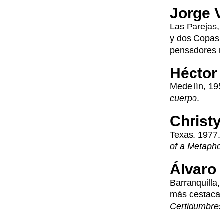
Jorge 
Las Parejas,
y dos Copas 
pensadores m
Héctor
Medellín, 19
cuerpo
.
Christ
Texas, 1977.
of a Metaph
Álvaro
Barranquilla,
más destaca
Certidumbres