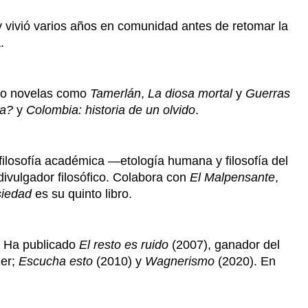
y vivió varios años en comunidad antes de retomar la
.
ado novelas como
Tamerlán
,
La diosa mortal
y
Guerras
ia?
y
Colombia: historia de un olvido
.
filosofía académica —etología humana y filosofía del
divulgador filosófico. Colabora con
El Malpensante
,
siedad
es su quinto libro.
 Ha publicado
El resto es ruido
(2007), ganador del
zer;
Escucha esto
(2010) y
Wagnerismo
(2020). En