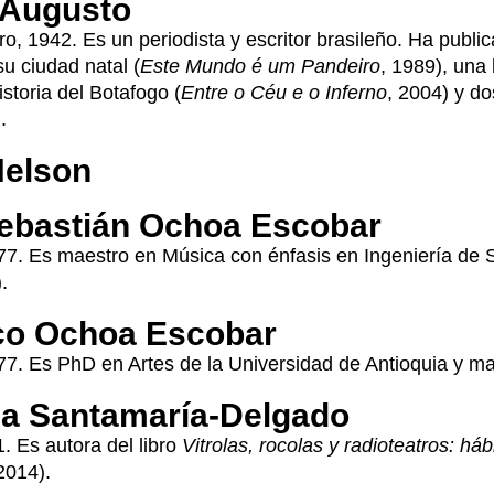
 Augusto
ro, 1942. Es un periodista y escritor brasileño. Ha pub
su ciudad natal (
Este Mundo é um Pandeiro
, 1989), una
storia del Botafogo (
Entre o Céu e o Inferno
, 2004) y d
.
Nelson
ebastián Ochoa Escobar
77. Es maestro en Música con énfasis en Ingeniería de S
.
co Ochoa Escobar
77. Es PhD en Artes de la Universidad de Antioquia y m
na Santamaría-Delgado
. Es autora del libro
Vitrolas, rocolas y radioteatros: h
2014).