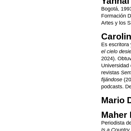
Yannai
Bogotá, 1993
Formación Da
Artes y los 
Caroli
Es escritora
el cielo desi
2024). Obtuv
Universidad 
revistas
Sem
fijándose
(20
podcasts. De
Mario 
Maher 
Periodista de
Is a Country
.