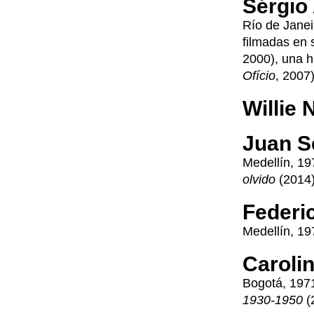
Sérgio
Río de Janei
filmadas en 
2000), una hi
Ofício
, 2007)
Willie 
Juan S
Medellín, 19
olvido
(2014)
Federi
Medellín, 19
Caroli
Bogotá, 1971
1930-1950
(