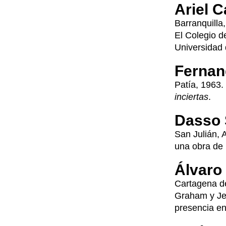
Ariel C
Barranquilla
El Colegio d
Universidad d
Fernan
Patía, 1963.
inciertas
.
Dasso 
San Julián, 
una obra de 
Álvaro
Cartagena d
Graham y Jen
presencia en