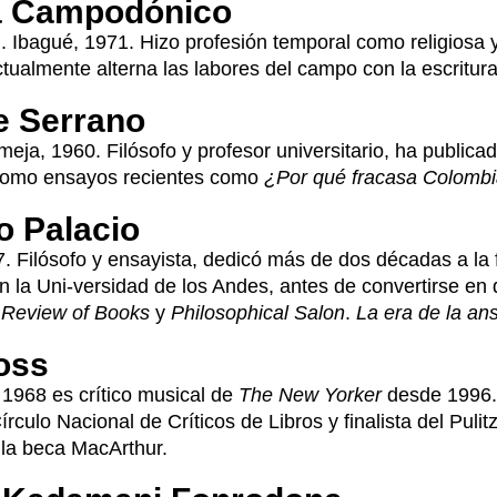
a Campodónico
 Ibagué, 1971. Hizo profesión temporal como religiosa 
ctualmente alterna las labores del campo con la escritura
e Serrano
eja, 1960. Filósofo y profesor universitario, ha public
 como ensayos recientes como
¿Por qué fracasa Colomb
o Palacio
. Filósofo y ensayista, dedicó más de dos décadas a la 
 la Uni-versidad de los Andes, antes de convertirse en 
 Review of Books
y
Philosophical Salon
.
La era de la an
oss
1968 es crítico musical de
The New Yorker
desde 1996.
rculo Nacional de Críticos de Libros y finalista del Pulit
 la beca MacArthur.