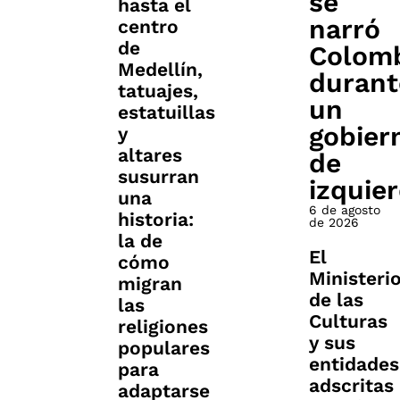
se
hasta el
narró
centro
de
Colom
Medellín,
durant
tatuajes,
un
estatuillas
gobier
y
altares
de
susurran
izquie
una
6 de agosto
historia:
de 2026
la de
El
cómo
Ministeri
migran
de las
las
Culturas
religiones
y sus
populares
entidades
para
adscritas
adaptarse