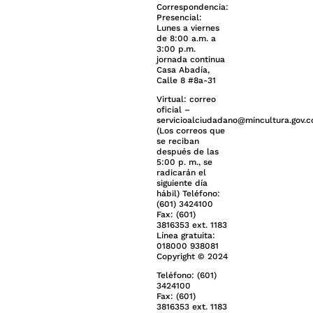
Correspondencia:
Presencial:
Lunes a viernes
de 8:00 a.m. a
3:00 p.m.
jornada continua
Casa Abadía,
Calle 8 #8a-31
Virtual: correo
oficial –
servicioalciudadano@mincultura.gov.c
(Los correos que
se reciban
después de las
5:00 p. m., se
radicarán el
siguiente día
hábil) Teléfono:
(601) 3424100
Fax: (601)
3816353 ext. 1183
Línea gratuita:
018000 938081
Copyright © 2024
Teléfono: (601)
3424100
Fax: (601)
3816353 ext. 1183