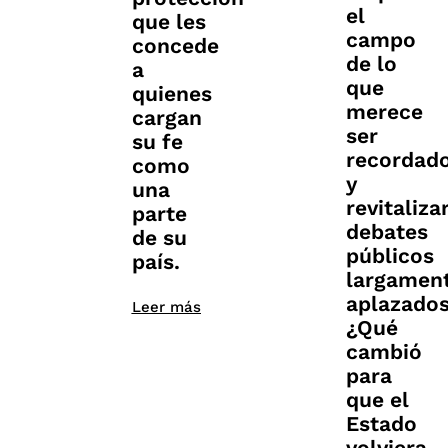
el
que les
campo
concede
de lo
a
que
quienes
merece
cargan
ser
su fe
recordad
como
y
una
revitaliza
parte
debates
de su
públicos
país.
largamen
aplazados
Leer más
¿Qué
cambió
para
que el
Estado
volviera