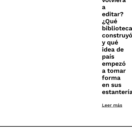
a
editar?
¿Qué
bibliotec
construy
y qué
idea de
país
empezó
a tomar
forma
en sus
estanterí
Leer más