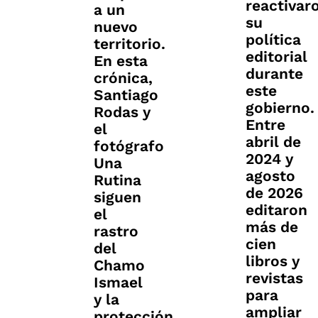
reactivar
a un
su
nuevo
política
territorio.
editorial
En esta
durante
crónica,
este
Santiago
gobierno.
Rodas y
Entre
el
abril de
fotógrafo
2024 y
Una
agosto
Rutina
de 2026
siguen
editaron
el
más de
rastro
cien
del
libros y
Chamo
revistas
Ismael
para
y la
ampliar
protección