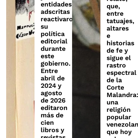
entidades
que,
adscritas
entre
reactivaron
tatuajes,
su
altares
política
e
editorial
historias
durante
de fe y
este
sigue el
gobierno.
rastro
Entre
espectral
abril de
de la
2024 y
Corte
agosto
Malandra
de 2026
una
editaron
religión
más de
popular
cien
venezola
libros y
que hoy
revistas