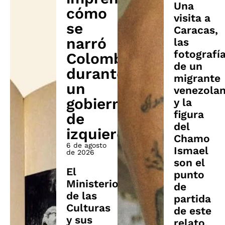
Una
cómo
visita a
se
Caracas,
narró
las
fotografí
Colombia
de un
durante
migrante
un
venezola
gobierno
y la
figura
de
del
izquierda
Chamo
6 de agosto
Ismael
de 2026
son el
El
punto
Ministerio
de
de las
partida
Culturas
de este
y sus
relato,