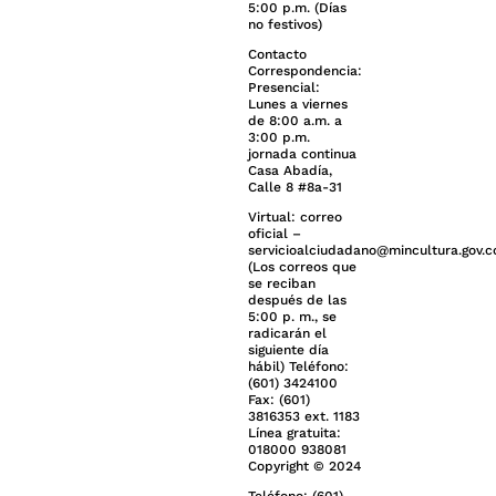
5:00 p.m. (Días
no festivos)
Contacto
Correspondencia:
Presencial:
Lunes a viernes
de 8:00 a.m. a
3:00 p.m.
jornada continua
Casa Abadía,
Calle 8 #8a-31
Virtual: correo
oficial –
servicioalciudadano@mincultura.gov.c
(Los correos que
se reciban
después de las
5:00 p. m., se
radicarán el
siguiente día
hábil) Teléfono:
(601) 3424100
Fax: (601)
3816353 ext. 1183
Línea gratuita:
018000 938081
Copyright © 2024