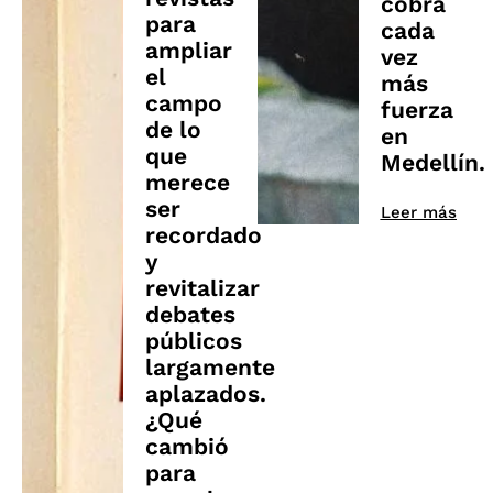
cobra
para
cada
ampliar
vez
el
más
campo
fuerza
de lo
en
que
Medellín.
merece
ser
Leer más
recordado
y
revitalizar
debates
públicos
largamente
aplazados.
¿Qué
cambió
para