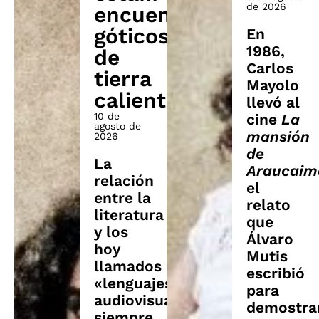
de 2026
encuentros
góticos
En
1986,
de
Carlos
tierra
Mayolo
caliente
llevó al
10 de
cine
La
agosto de
mansión
2026
de
La
Araucaim
relación
el
entre la
relato
literatura
que
y los
Álvaro
hoy
Mutis
llamados
escribió
«lenguajes
para
audiovisuales»
demostra
siempre