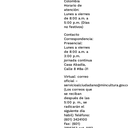
Colombia
Horario de
atención:
Lunes a viernes
de 8:00 a.m. a
5:00 p.m. (Días
no festivos)
Contacto
Correspondencia:
Presencial:
Lunes a viernes
de 8:00 a.m. a
3:00 p.m.
jornada continua
Casa Abadía,
Calle 8 #8a-31
Virtual: correo
oficial –
servicioalciudadano@mincultura.gov.c
(Los correos que
se reciban
después de las
5:00 p. m., se
radicarán el
siguiente día
hábil) Teléfono:
(601) 3424100
Fax: (601)