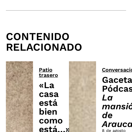
CONTENIDO
RELACIONADO
Patio
Conversaci
trasero
Gacet
«La
Pódcas
casa
La
está
mansi
bien
de
como
Arauc
está…»:
8 de agosto