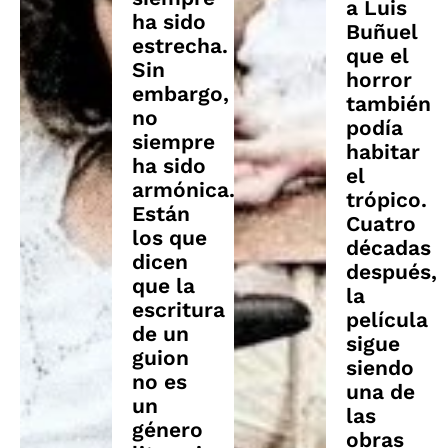
a Luis
ha sido
Buñuel
estrecha.
que el
Sin
horror
embargo,
también
no
podía
siempre
habitar
ha sido
el
armónica.
trópico.
Están
Cuatro
los que
décadas
dicen
después,
que la
la
escritura
película
de un
sigue
guion
siendo
no es
una de
un
las
género
obras