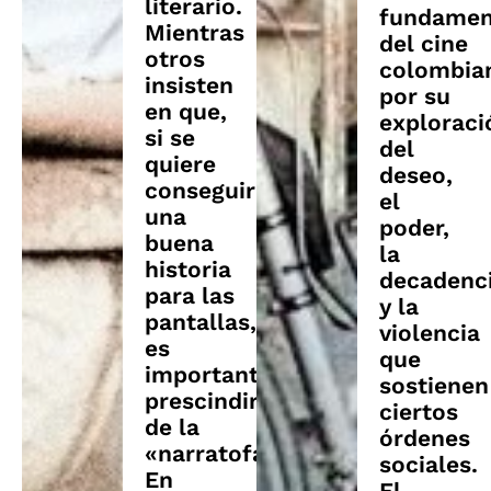
literario.
fundamen
Mientras
del cine
otros
colombia
insisten
por su
en que,
exploraci
si se
del
quiere
deseo,
conseguir
el
una
poder,
buena
la
historia
decadenc
para las
y la
pantallas,
violencia
es
que
importante
sostienen
prescindir
ciertos
de la
órdenes
«narratofagia».
sociales.
En
El