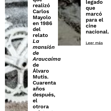
legado
realizó
que
Carlos
marcó
Mayolo
para el
en 1986
cine
del
nacional.
relato
La
Leer más
mansión
de
Araucaíma
de
Álvaro
Mutis.
Cuarenta
años
después,
el
otrora