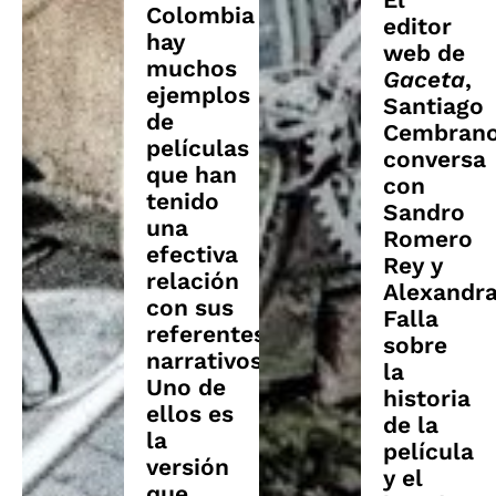
Colombia
editor
hay
web de
muchos
Gaceta
,
ejemplos
Santiago
de
Cembrano
películas
conversa
que han
con
tenido
Sandro
una
Romero
efectiva
Rey y
relación
Alexandr
con sus
Falla
referentes
sobre
narrativos.
la
Uno de
historia
ellos es
de la
la
película
versión
y el
que