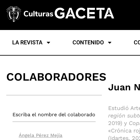
LA REVISTA
CONTENIDO
C
COLABORADORES
Juan N
Estudió Art
región subt
2019) y
Cop
«Crónica r
Ángela Pérez Mejía
(Idartes, 2