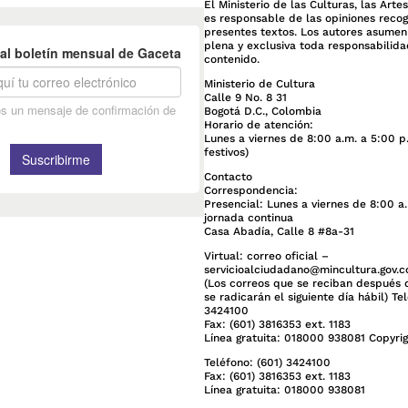
El Ministerio de las Culturas, las Arte
es responsable de las opiniones recog
presentes textos. Los autores asume
plena y exclusiva toda responsabilida
contenido.
Ministerio de Cultura
Calle 9 No. 8 31
Bogotá D.C., Colombia
Horario de atención:
Lunes a viernes de 8:00 a.m. a 5:00 p
festivos)
Contacto
Correspondencia:
Presencial: Lunes a viernes de 8:00 a
jornada continua
Casa Abadía, Calle 8 #8a-31
Virtual: correo oficial –
servicioalciudadano@mincultura.gov.c
(Los correos que se reciban después d
se radicarán el siguiente día hábil) Te
3424100
Fax: (601) 3816353 ext. 1183
Línea gratuita: 018000 938081 Copyri
Teléfono: (601) 3424100
Fax: (601) 3816353 ext. 1183
Línea gratuita: 018000 938081