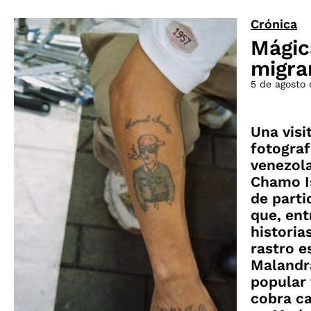
Crónica
Mágic
migra
5 de agosto
Una visi
fotograf
venezola
Chamo I
de parti
que, ent
historias
rastro e
Malandra
popular
cobra c