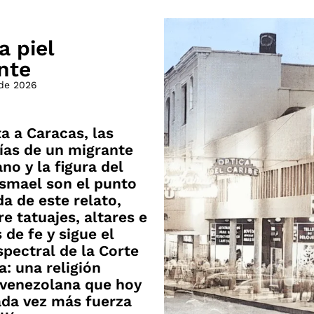
a piel
nte
 de 2026
ta a Caracas, las
ías de un migrante
no y la figura del
smael son el punto
da de este relato,
re tatuajes, altares e
 de fe y sigue el
spectral de la Corte
: una religión
 venezolana que hoy
ada vez más fuerza