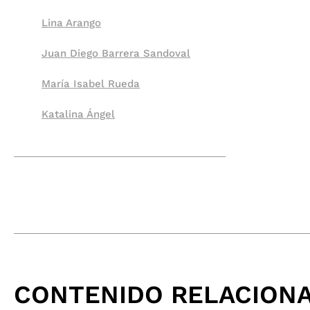
Lina Arango
Juan Diego Barrera Sandoval
María Isabel Rueda
Katalina Ángel
CONTENIDO RELACION