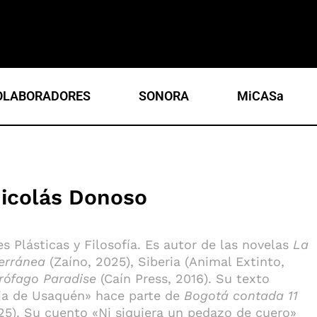
OLABORADORES
SONORA
MiCASa
icolás Donoso
es Plásticas y Filosofía. Es autor de las novelas
La
erránea
(Zaíno, 2025), Siberia (Animal Extinto,
rófago Paradise
(Caín Press, 2016). Su texto
oja de Usaquén» hace parte de
Bogotá contada 11
025). Su cuento «Ni siquiera un pedazo de cuero»