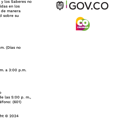
s y los Saberes no
idas en los
n de manera
d sobre su
.m. (Días no
.m. a 3:00 p.m.
o
e las 5:00 p. m.,
léfono: (601)
ght © 2024