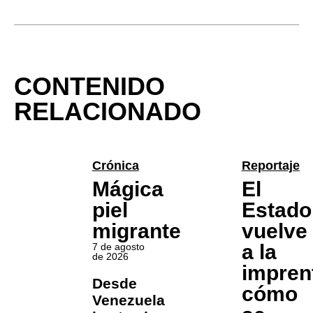
CONTENIDO
RELACIONADO
Crónica
Reportaje
Mágica
El
piel
Estado
migrante
vuelve
a la
7 de agosto
de 2026
impren
Desde
cómo
Venezuela