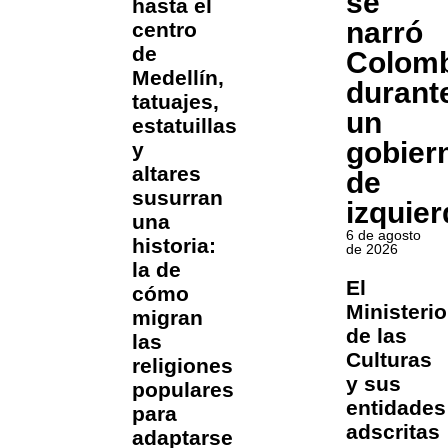
se
hasta el
narró
centro
de
Colomb
Medellín,
durant
tatuajes,
un
estatuillas
gobier
y
altares
de
susurran
izquier
una
6 de agosto
historia:
de 2026
la de
El
cómo
Ministerio
migran
de las
las
Culturas
religiones
y sus
populares
entidades
para
adscritas
adaptarse