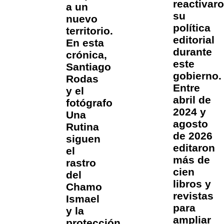
reactivar
a un
su
nuevo
política
territorio.
editorial
En esta
durante
crónica,
este
Santiago
gobierno.
Rodas
Entre
y el
abril de
fotógrafo
2024 y
Una
agosto
Rutina
de 2026
siguen
editaron
el
más de
rastro
cien
del
libros y
Chamo
revistas
Ismael
para
y la
ampliar
protección