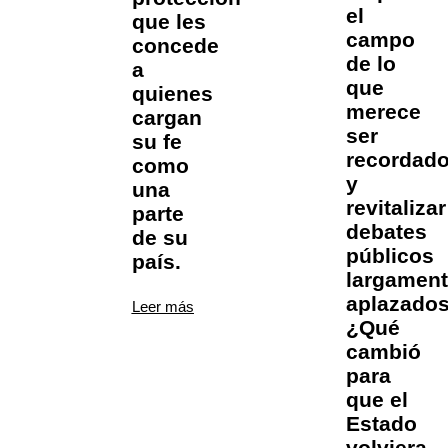
el
que les
campo
concede
de lo
a
que
quienes
merece
cargan
ser
su fe
recordad
como
y
una
revitalizar
parte
debates
de su
públicos
país.
largamen
aplazados
Leer más
¿Qué
cambió
para
que el
Estado
volviera