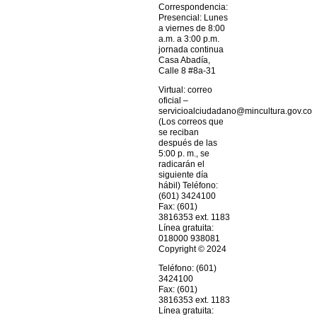
Correspondencia:
Presencial: Lunes
a viernes de 8:00
a.m. a 3:00 p.m.
jornada continua
Casa Abadía,
Calle 8 #8a-31
Virtual: correo
oficial –
servicioalciudadano@mincultura.gov.co
(Los correos que
se reciban
después de las
5:00 p. m., se
radicarán el
siguiente día
hábil) Teléfono:
(601) 3424100
Fax: (601)
3816353 ext. 1183
Línea gratuita:
018000 938081
Copyright © 2024
Teléfono: (601)
3424100
Fax: (601)
3816353 ext. 1183
Línea gratuita: