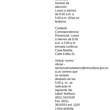
Horario de
atención:
Lunes a viernes
de 8:00 a.m. a
5:00 p.m. (Días no
festivos)
Contacto
Correspondencia:
Presencial: Lunes
a viernes de 8:00
a.m. a 3:00 p.m.
jornada continua
Casa Abadía,
Calle 8 #8a-31
Virtual: correo
oficial –
servicioalciudadano@mincultura.gov.co
(Los correos que
se reciban
después de las
5:00 p. m., se
radicarán el
siguiente día
hábil) Teléfono:
(601) 3424100
Fax: (601)
3816353 ext. 1183
Línea gratuita: