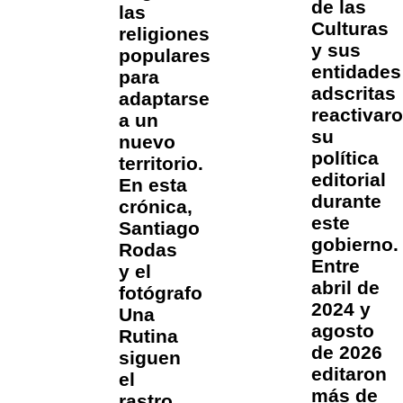
de las
las
Culturas
religiones
y sus
populares
entidades
para
adscritas
adaptarse
reactivar
a un
su
nuevo
política
territorio.
editorial
En esta
durante
crónica,
este
Santiago
gobierno.
Rodas
Entre
y el
abril de
fotógrafo
2024 y
Una
agosto
Rutina
de 2026
siguen
editaron
el
más de
rastro