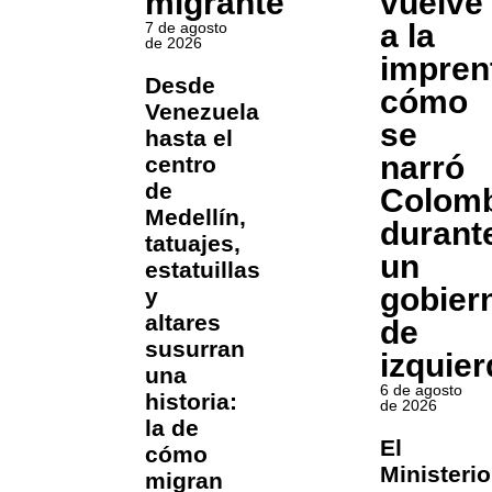
migrante
vuelve
a la
7 de agosto
de 2026
impren
Desde
cómo
Venezuela
se
hasta el
narró
centro
de
Colomb
Medellín,
durant
tatuajes,
un
estatuillas
gobier
y
altares
de
susurran
izquier
una
6 de agosto
historia:
de 2026
la de
El
cómo
Ministerio
migran