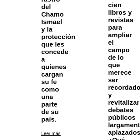
cien
del
libros y
Chamo
revistas
Ismael
para
y la
ampliar
protección
el
que les
campo
concede
de lo
a
que
quienes
merece
cargan
ser
su fe
recordad
como
y
una
revitalizar
parte
debates
de su
públicos
país.
largamen
aplazados
Leer más
¿Qué