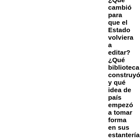
cambió
para
que el
Estado
volviera
a
editar?
¿Qué
biblioteca
construy
y qué
idea de
país
empezó
a tomar
forma
en sus
estanterí