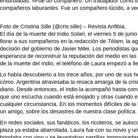
enturbiadas. «Fue un compañero. Un trabajador como to
compañeros laburantes. Fue un compañero lúcido, a vec
Foto de Cristina Sille (@cris.sille) – Revista Anfibia.
El día de la muerte del Indio Solari, el viernes 5 de jun
llorar a sus compañeros en la redacción de
Télam
,
la a
decisión del gobierno de Javier Milei. Los periodistas qu
esperanza de reconstruir la reputación del medio en las 
de la muerte del Indio, el teléfono de Laura empezó a 
Lo había descubierto a los trece años, por uno de sus 
cómo. Argentina atravesaba la resaca amarga de la cris
diario. Desde entonces, el Indio la acompañó hasta conv
que uno escucha cuando está enojado y otras cuando est
cualquier circunstancia. En los momentos difíciles de la
un amigo, sobre los desastres de nuestra clase polític
En redes sociales, sus fanáticos, los ricoteros, se auto
plaza ya estaba abarrotada. Laura fue con su novio y u
brindaba con vino y se levantaban parrillas improvisadas