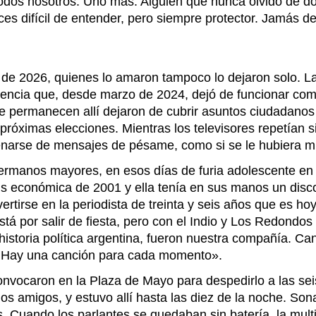
dos nosotros. Uno más. Alguien que nunca olvidó de dó
es difícil de entender, pero siempre protector. Jamás 
io de 2026, quienes lo amaron tampoco lo dejaron solo. La
gencia que, desde marzo de 2024, dejó de funcionar com
e permanecen allí dejaron de cubrir asuntos ciudadanos vi
próximas elecciones. Mientras los televisores repetían s
llenarse de mensajes de pésame, como si se le hubiera m
hermanos mayores, en esos días de furia adolescente en 
is económica de 2001 y ella tenía en sus manos un disc
ertirse en la periodista de treinta y seis años que es 
á por salir de fiesta, pero con el Indio y Los Redondo
 historia política argentina, fueron nuestra compañía. Ca
a. Hay una canción para cada momento».
convocaron en la Plaza de Mayo para despedirlo a las sei
nos amigos, y estuvo allí hasta las diez de la noche. 
. Cuando los parlantes se quedaban sin batería, la multit