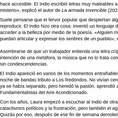
hace accesible. El Indio escribió letras muy maleables 
misterio», explicó el autor de
La armada invencible
(202
Suele pensarse que el fervor popular que despiertan alg
reproducir. El Indio hizo otra cosa: inventó un lenguaj
acceder a la belleza por medio de la poesía. «Alguien m
puedan articular y expresar los sentires de un pueblo», 
Asombrarse de que un trabajador entienda una letra crípt
intención de una metáfora, la música que no lo trata como
sin condescendencias.
El Indio apareció en varios de los momentos entrañables
noche de bandas tributo a Los Redondos. No vivían cerca
ya se había separado, pero heredó la pasión, aprendió al
Fundamentalistas del Aire Acondicionado.
Con los años, Laura empezó a escuchar al Indio de otr
cataclismos políticos y la frustración, pero también el a
Quizás por eso, después de ese fin de semana demoled