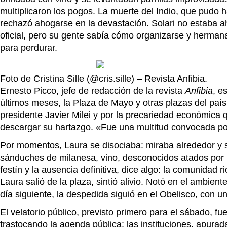
multiplicaron los pogos. La muerte del Indio, que pudo 
rechazó ahogarse en la devastación. Solari no estaba ahí
oficial, pero su gente sabía cómo organizarse y hermana
para perdurar.
Foto de Cristina Sille (@cris.sille) – Revista Anfibia.
Ernesto Picco, jefe de redacción de la revista
Anfibia
, e
últimos meses, la Plaza de Mayo y otras plazas del país 
presidente Javier Milei y por la precariedad económica 
descargar su hartazgo. «Fue una multitud convocada po
Por momentos, Laura se disociaba: miraba alrededor y s
sánduches de milanesa, vino, desconocidos atados por un
festín y la ausencia definitiva, dice algo: la comunida
Laura salió de la plaza, sintió alivio. Notó en el ambien
día siguiente, la despedida siguió en el Obelisco, con 
El velatorio público, previsto primero para el sábado, 
trastocando la agenda pública: las instituciones, apura