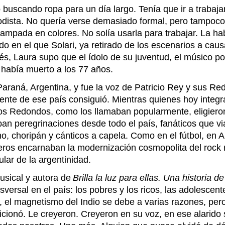
 buscando ropa para un día largo. Tenía que ir a trabajar
eriodista. No quería verse demasiado formal, pero tampo
stampada en colores. No solía usarla para trabajar. La h
o en el que Solari, ya retirado de los escenarios a cau
, Laura supo que el ídolo de su juventud, el músico por 
, había muerto a los 77 años.
 Paraná, Argentina, y fue la voz de Patricio Rey y sus R
nte de ese país consiguió. Mientras quienes hoy integr
 y Los Redondos, como los llamaban popularmente, eligier
aban peregrinaciones desde todo el país, fanáticos que v
o, choripán y cánticos a capela. Como en el fútbol, en 
ros encarnaban la modernización cosmopolita del rock n
ar de la argentinidad.
usical y autora de
Brilla la luz para ellas. Una historia 
al en el país: los pobres y los ricos, las adolescentes y
to, el magnetismo del Indio se debe a varias razones, p
aicionó. Le creyeron. Creyeron en su voz, en ese alarid