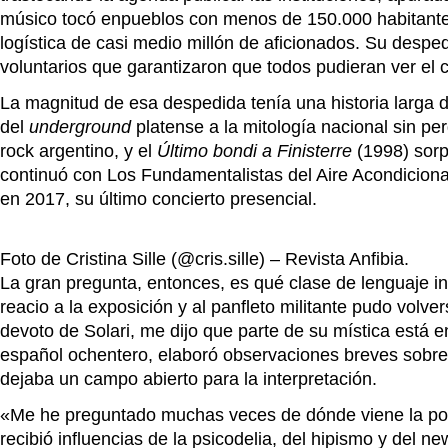
músico tocó enpueblos con menos de 150.000 habitantes,
logística de casi medio millón de aficionados. Su desped
voluntarios que garantizaron que todos pudieran ver el c
La magnitud de esa despedida tenía una historia larga 
del
underground
platense a la mitología nacional sin pe
rock argentino, y el
Último bondi a Finisterre
(1998) sorp
continuó con Los Fundamentalistas del Aire Acondicionad
en 2017, su último concierto presencial.
Foto de Cristina Sille (@cris.sille) – Revista Anfibia.
La gran pregunta, entonces, es qué clase de lenguaje inv
reacio a la exposición y al panfleto militante pudo volv
devoto de Solari, me dijo que parte de su mística está en
español ochentero, elaboró observaciones breves sobre nu
dejaba un campo abierto para la interpretación.
«Me he preguntado muchas veces de dónde viene la poé
recibió influencias de la psicodelia, del hipismo y del ne