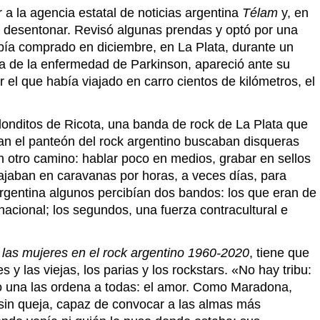
 a la agencia estatal de noticias argentina
Télam
y, en
co desentonar. Revisó algunas prendas y optó por una
abía comprado en diciembre, en La Plata, durante un
sa de la enfermedad de Parkinson, apareció ante su
el que había viajado en carro cientos de kilómetros, el
edonditos de Ricota, una banda de rock de La Plata que
an el panteón del rock argentino buscaban disqueras
on otro camino: hablar poco en medios, grabar en sellos
iajaban en caravanas por horas, a veces días, para
Argentina algunos percibían dos bandos: los que eran de
acional; los segundos, una fuerza contracultural e
de las mujeres en el rock argentino 1960-2020
, tiene que
 las viejas, los parias y los rockstars. «No hay tribu:
ero una las ordena a todas: el amor. Como Maradona,
o sin queja, capaz de convocar a las almas más