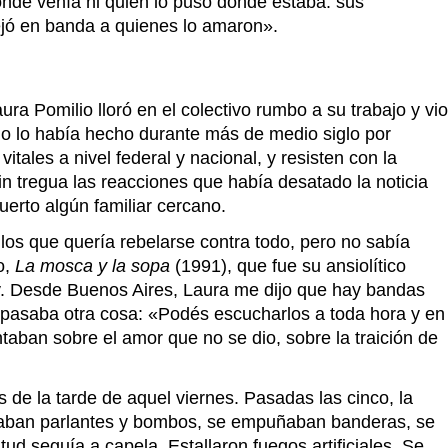
nde venía ni quién lo puso donde estaba: sus
dejó en banda a quienes lo amaron».
ura Pomilio lloró en el colectivo rumbo a su trabajo y vio
o lo había hecho durante más de medio siglo por
tales a nivel federal y nacional, y resisten con la
in tregua las reacciones que había desatado la noticia
uerto algún familiar cercano.
los que quería rebelarse contra todo, pero no sabía
o,
La mosca y la sopa
(1991), que fue su ansiolítico
hoy. Desde Buenos Aires, Laura me dijo que hay bandas
s pasaba otra cosa: «Podés escucharlos a toda hora y en
ntaban sobre el amor que no se dio, sobre la traición de
s de la tarde de aquel viernes. Pasadas las cinco, la
Sonaban parlantes y bombos, se empuñaban banderas, se
ud seguía a capela. Estallaron fuegos artificiales. Se