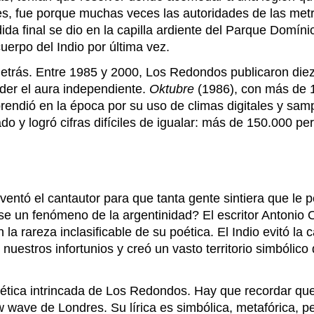
 fue porque muchas veces las autoridades de las metróp
ida final se dio en la capilla ardiente del Parque Domín
uerpo del Indio por última vez.
detrás. Entre 1985 y 2000, Los Redondos publicaron die
rder el aura independiente.
Oktubre
(1986), con más de 1
rendió en la época por su uso de climas digitales y samp
o y logró cifras difíciles de igualar: más de 150.000 p
entó el cantautor para que tanta gente sintiera que le p
erse un fenómeno de la argentinidad? El escritor Antonio 
 la rareza inclasificable de su poética. El Indio evitó la
estros infortunios y creó un vasto territorio simbólico 
tica intrincada de Los Redondos. Hay que recordar qu
w wave de Londres. Su lírica es simbólica, metafórica, per