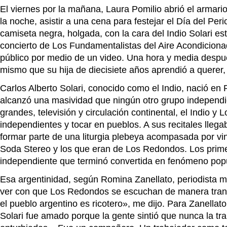
El viernes por la mañana, Laura Pomilio abrió el armario
la noche, asistir a una cena para festejar el Día del P
camiseta negra, holgada, con la cara del Indio Solari e
concierto de Los Fundamentalistas del Aire Acondicionad
público por medio de un video. Una hora y media después
mismo que su hija de diecisiete años aprendió a querer
Carlos Alberto Solari, conocido como el Indio, nació en
alcanzó una masividad que ningún otro grupo independie
grandes, televisión y circulación continental, el Indio
independientes y tocar en pueblos. A sus recitales lleg
formar parte de una liturgia plebeya acompasada por vin
Soda Stereo y los que eran de Los Redondos.
Los prime
independiente que terminó convertida en fenómeno popul
Esa argentinidad, según Romina Zanellato, periodista m
ver con que Los Redondos se escuchan de manera transvers
el pueblo argentino es ricotero», me dijo. Para Zanella
Solari fue amado porque la gente sintió que nunca la tr