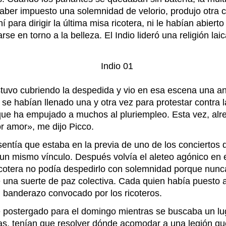
haber impuesto una solemnidad de velorio, produjo otra c
 para dirigir la última misa ricotera, ni le habían abie
rse en torno a la belleza.
El Indio lideró una religión la
stuvo cubriendo la despedida y vio en esa escena una an
se habían llenado una y otra vez para protestar contra l
que ha empujado a muchos al pluriempleo. Esta vez, alred
r amor», me dijo Picco.
entía que estaba en la previa de uno de los conciertos
 mismo vínculo. Después volvía el aleteo agónico en el p
d ricotera no podía despedirlo con solemnidad porque nu
te una suerte de paz colectiva. Cada quien había puesto a
un banderazo convocado por los ricoteros.
fue postergado para el domingo mientras se buscaba un lu
das, tenían que resolver dónde acomodar a una legión qu