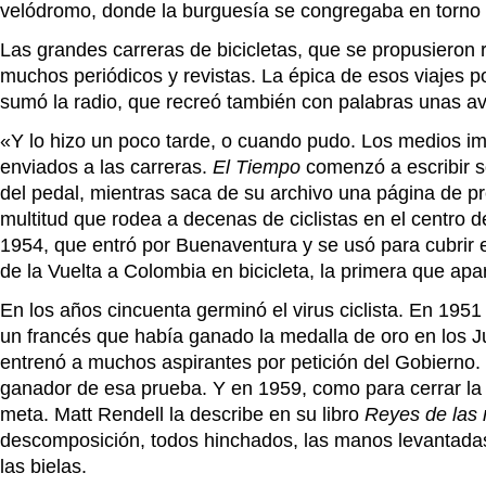
velódromo, donde la burguesía se congregaba en torno 
Las grandes carreras de bicicletas, que se propusieron 
muchos periódicos y revistas. La épica de esos viajes p
sumó la radio, que recreó también con palabras unas avent
«Y lo hizo un poco tarde, o cuando pudo. Los medios im
enviados a las carreras.
El
Tiempo
comenzó a escribir s
del pedal, mientras saca de su archivo una página de pre
multitud que rodea a decenas de ciclistas en el centro
1954, que entró por Buenaventura y se usó para cubrir en
de la Vuelta a Colombia en bicicleta, la primera que apar
En los años cincuenta germinó el virus ciclista. En 195
un francés que había ganado la medalla de oro en los 
entrenó a muchos aspirantes por petición del Gobierno
ganador de esa prueba. Y en 1959, como para cerrar l
meta. Matt Rendell la describe en su libro
Reyes de las
descomposición, todos hinchados, las manos levantadas 
las bielas.