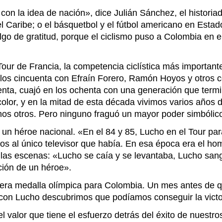
 la idea de nación», dice Julián Sánchez, el historiador
del Caribe; o el básquetbol y el fútbol americano en Esta
lgo de gratitud, porque el ciclismo puso a Colombia en
Tour de Francia, la competencia ciclística más importan
os cincuenta con Efraín Forero, Ramón Hoyos y otros c
nta, cuajó en los ochenta con una generación que termin
color, y en la mitad de esta década vivimos varios años d
os otros. Pero ninguno fraguó un mayor poder simbólico
 un héroe nacional. «En el 84 y 85, Lucho en el Tour para
mos al único televisor que había. En esa época era el h
 las escenas: «Lucho se caía y se levantaba, Lucho sang
ción de un héroe».
mera medalla olímpica para Colombia. Un mes antes de q
con Lucho descubrimos que podíamos conseguir la victo
l valor que tiene el esfuerzo detrás del éxito de nuestro