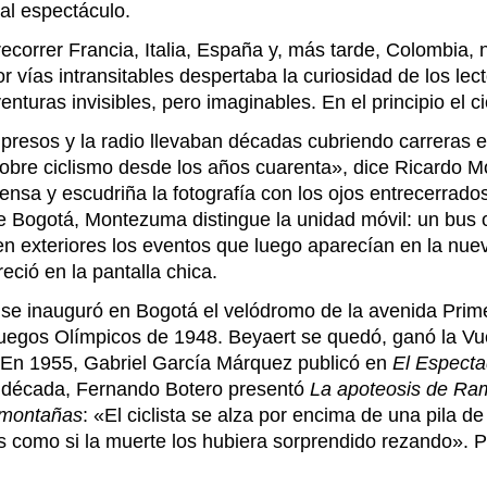
al espectáculo.
recorrer Francia, Italia, España y, más tarde, Colombia
or vías intransitables despertaba la curiosidad de los l
uras invisibles, pero imaginables. En el principio el cic
presos y la radio llevaban décadas cubriendo carreras 
obre ciclismo desde los años cuarenta», dice Ricardo Mo
nsa y escudriña la fotografía con los ojos entrecerrados
 de Bogotá, Montezuma distingue la unidad móvil: un bus
 exteriores los eventos que luego aparecían en la nueva 
eció en la pantalla chica.
1 se inauguró en Bogotá el velódromo de la avenida Prim
Juegos Olímpicos de 1948. Beyaert se quedó, ganó la Vu
. En 1955, Gabriel García Márquez publicó en
El Especta
a década, Fernando Botero presentó
La apoteosis de R
 montañas
: «El ciclista se alza por encima de una pila 
como si la muerte los hubiera sorprendido rezando». Por