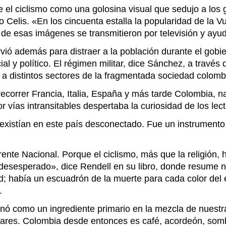
ibe el ciclismo como una golosina visual que sedujo a los
o Celis. «En los cincuenta estalla la popularidad de la 
e esas imágenes se transmitieron por televisión y ayudar
irvió además para distraer a la población durante el go
al y político. El régimen militar, dice Sánchez, a través
 a distintos sectores de la fragmentada sociedad colomb
recorrer Francia, Italia, España y más tarde Colombia, 
or vías intransitables despertaba la curiosidad de los l
 existían en este país desconectado. Fue un instrumento
ente Nacional. Porque el ciclismo, más que la religión,
desesperado», dice Rendell en su libro, donde resume nue
dad; había un escuadrón de la muerte para cada color del
.
ionó como un ingrediente primario en la mezcla de nuest
ares. Colombia desde entonces es café, acordeón, sombrer