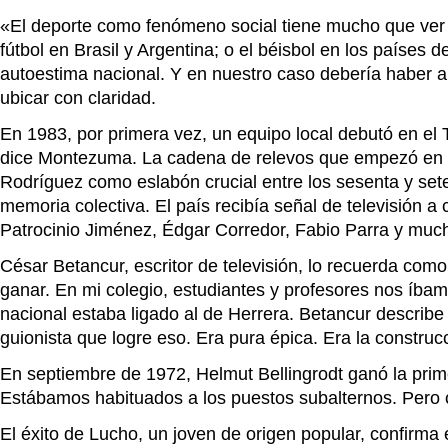
«El deporte como fenómeno social tiene mucho que ver con
fútbol en Brasil y Argentina; o el béisbol en los países 
autoestima nacional. Y en nuestro caso debería haber a
ubicar con claridad.
En 1983, por primera vez, un equipo local debutó en el 
dice Montezuma. La cadena de relevos que empezó en l
Rodríguez como eslabón crucial entre los sesenta y sete
memoria colectiva. El país recibía señal de televisión a 
Patrocinio Jiménez, Édgar Corredor, Fabio Parra y much
César Betancur, escritor de televisión, lo recuerda como
ganar. En mi colegio, estudiantes y profesores nos íba
nacional estaba ligado al de Herrera. Betancur describe
guionista que logre eso. Era pura épica. Era la construc
En septiembre de 1972, Helmut Bellingrodt ganó la pri
Estábamos habituados a los puestos subalternos. Pero 
El éxito de Lucho, un joven de origen popular, confirma e