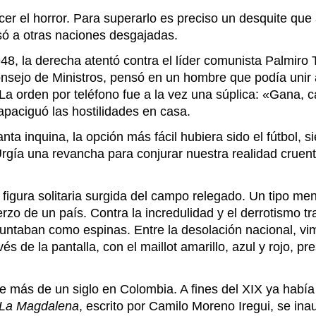
el horror. Para superarlo es preciso un desquite que ac
só a otras naciones desgajadas.
48, la derecha atentó contra el líder comunista Palmiro T
nsejo de Ministros, pensó en un hombre que podía unir a s
La orden por teléfono fue a la vez una súplica: «Gana, ca
 apaciguó las hostilidades en casa.
nta inquina, la opción más fácil hubiera sido el fútbol,
Urgía una revancha para conjurar nuestra realidad cruen
figura solitaria surgida del campo relegado. Un tipo me
o de un país. Contra la incredulidad y el derrotismo tra
untaban como espinas. Entre la desolación nacional, vi
avés de la pantalla, con el maillot amarillo, azul y rojo
e más de un siglo en Colombia. A fines del XIX ya había 
La Magdalena
, escrito por Camilo Moreno Iregui, se ina