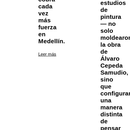
estudios
cada
de
vez
pintura
más
— no
fuerza
solo
en
moldearo
Medellín.
la obra
de
Leer más
Álvaro
Cepeda
Samudio,
sino
que
configura
una
manera
distinta
de
pensar