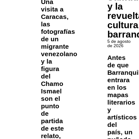
Una
y la
visita a
revuelt
Caracas,
cultura
las
fotografías
barranq
de un
5 de agosto
migrante
de 2026
venezolano
Antes
y la
de que
figura
Barranqui
del
entrara
Chamo
en los
Ismael
mapas
son el
literarios
punto
y
de
artísticos
partida
del
de este
país, un
relato,