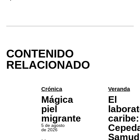
CONTENIDO
RELACIONADO
Crónica
Veranda
Mágica
El
piel
laborat
migrante
caribe:
Ceped
5 de agosto
de 2026
Samud