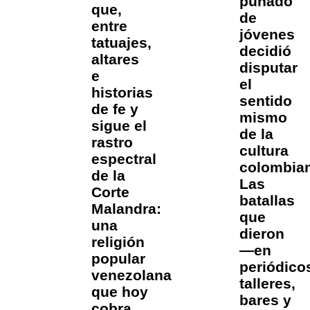
puñado
que,
de
entre
jóvenes
tatuajes,
decidió
altares
disputar
e
el
historias
sentido
de fe y
mismo
sigue el
de la
rastro
cultura
espectral
colombia
de la
Las
Corte
batallas
Malandra:
que
una
dieron
religión
—en
popular
periódico
venezolana
talleres,
que hoy
bares y
cobra