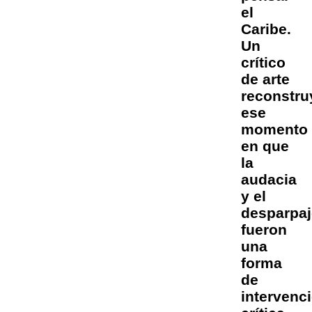
el
Caribe.
Un
crítico
de arte
reconstru
ese
momento
en que
la
audacia
y el
desparpa
fueron
una
forma
de
intervenc