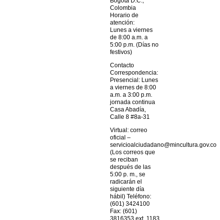
Bogotá D.C.,
Colombia
Horario de
atención:
Lunes a viernes
de 8:00 a.m. a
5:00 p.m. (Días no
festivos)
Contacto
Correspondencia:
Presencial: Lunes
a viernes de 8:00
a.m. a 3:00 p.m.
jornada continua
Casa Abadía,
Calle 8 #8a-31
Virtual: correo
oficial –
servicioalciudadano@mincultura.gov.co
(Los correos que
se reciban
después de las
5:00 p. m., se
radicarán el
siguiente día
hábil) Teléfono:
(601) 3424100
Fax: (601)
3816353 ext. 1183