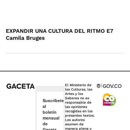
EXPANDIR UNA CULTURA DEL RITMO E7
Camila Bruges
El Ministerio de
las Culturas, las
Artes y los
Saberes no es
responsable de
las opiniones
recogidas en los
presentes textos.
Los autores
asumen de
manera plena y