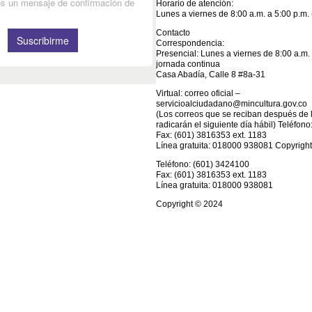
Horario de atención:
Lunes a viernes de 8:00 a.m. a 5:00 p.m. 
Contacto
Correspondencia:
Presencial: Lunes a viernes de 8:00 a.m. 
jornada continua
Casa Abadía, Calle 8 #8a-31
Virtual: correo oficial –
servicioalciudadano@mincultura.gov.co
(Los correos que se reciban después de l
radicarán el siguiente día hábil) Teléfon
Fax: (601) 3816353 ext. 1183
Línea gratuita: 018000 938081 Copyrigh
Teléfono: (601) 3424100
Fax: (601) 3816353 ext. 1183
Línea gratuita: 018000 938081
Copyright © 2024