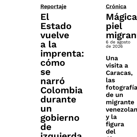
Reportaje
Crónica
El
Mágica
Estado
piel
vuelve
migran
a la
6 de agosto
de 2026
imprenta:
Una
cómo
visita a
se
Caracas,
narró
las
fotografí
Colombia
de un
durante
migrante
un
venezola
gobierno
y la
figura
de
del
izquierda