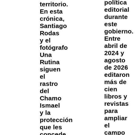
política
territorio.
editorial
En esta
durante
crónica,
este
Santiago
gobierno.
Rodas
Entre
y el
abril de
fotógrafo
2024 y
Una
agosto
Rutina
de 2026
siguen
editaron
el
más de
rastro
cien
del
libros y
Chamo
revistas
Ismael
para
y la
ampliar
protección
el
que les
campo
concede