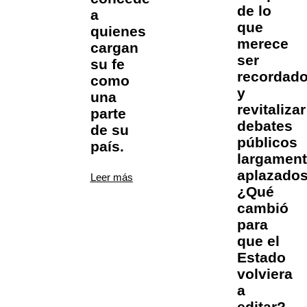
de lo
a
que
quienes
merece
cargan
ser
su fe
recordad
como
y
una
revitalizar
parte
debates
de su
públicos
país.
largamen
aplazados
Leer más
¿Qué
cambió
para
que el
Estado
volviera
a
editar?