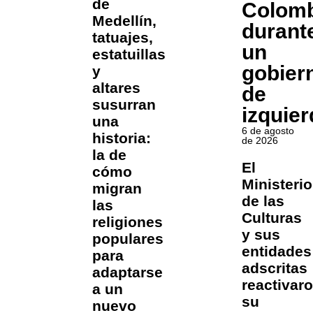
de
Colomb
Medellín,
durant
tatuajes,
un
estatuillas
gobier
y
altares
de
susurran
izquier
una
6 de agosto
historia:
de 2026
la de
El
cómo
Ministerio
migran
de las
las
Culturas
religiones
y sus
populares
entidades
para
adscritas
adaptarse
reactivar
a un
su
nuevo