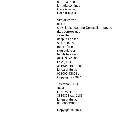
a.m. a 3:00 p.m.
jornada continua
Casa Abadía,
Calle 8 #8a-31
Virtual: correo
oficial –
servicioalciudadano@mincultura.gov.co
(Los correos que
se reciban
después de las
5:00 p. m., se
radicarán el
siguiente día
hábil) Teléfono:
(601) 3424100
Fax: (601)
3816353 ext. 1183
Línea gratuita:
018000 938081
Copyright © 2024
Teléfono: (601)
3424100
Fax: (601)
3816353 ext. 1183
Línea gratuita:
018000 938081
Copyright © 2024