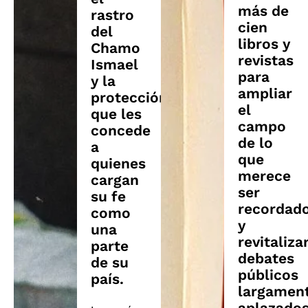
más de
rastro
cien
del
libros y
Chamo
revistas
Ismael
para
y la
ampliar
protección
el
que les
campo
concede
de lo
a
que
quienes
merece
cargan
ser
su fe
recordad
como
y
una
revitaliza
parte
debates
de su
públicos
país.
largamen
aplazados