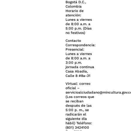
Bogotá D.C.,
Colombia
Horario de
atención:
Lunes a viernes
de 8:00 a.m. a
5:00 p.m. (Días
no festivos)
Contacto
Correspondencia:
Presencial:
Lunes a viernes
de 8:00 a.m. a
3:00 p.m.
jornada continua
Casa Abadía,
Calle 8 #8a-31
Virtual: correo
oficial –
servicioalciudadano@mincultura.gov.c
(Los correos que
se reciban
después de las
5:00 p. m., se
radicarán el
siguiente día
hábil) Teléfono:
(601) 3424100