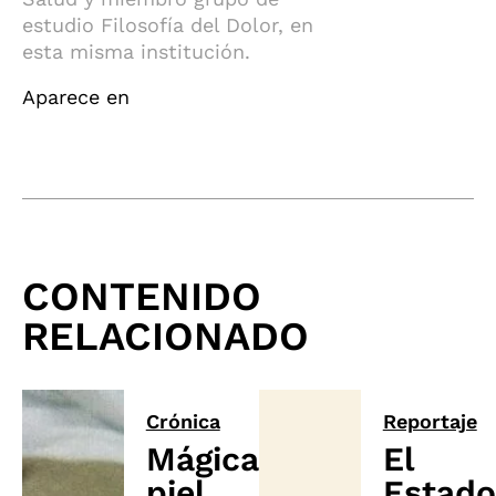
estudio Filosofía del Dolor, en
esta misma institución.
Aparece en
CONTENIDO
RELACIONADO
Crónica
Reportaje
Mágica
El
piel
Estado