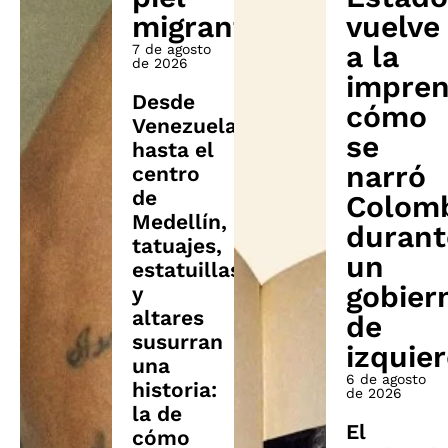
migrante
vuelve
a la
7 de agosto
de 2026
impren
Desde
cómo
Venezuela
se
hasta el
narró
centro
de
Colom
Medellín,
durant
tatuajes,
un
estatuillas
gobier
y
altares
de
susurran
izquie
una
6 de agosto
historia:
de 2026
la de
El
cómo