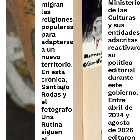
Ministeri
migran
de las
las
Culturas
religiones
y sus
populares
entidades
para
adscritas
adaptarse
reactivar
a un
su
nuevo
política
territorio.
editorial
En esta
durante
crónica,
este
Santiago
gobierno.
Rodas y
Entre
el
abril de
fotógrafo
2024 y
Una
agosto
Rutina
de 2026
siguen
editaron
el