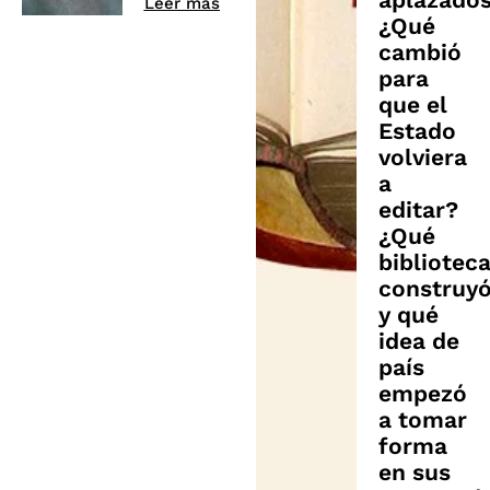
Leer más
¿Qué
cambió
para
que el
Estado
volviera
a
editar?
¿Qué
bibliotec
construy
y qué
idea de
país
empezó
a tomar
forma
en sus