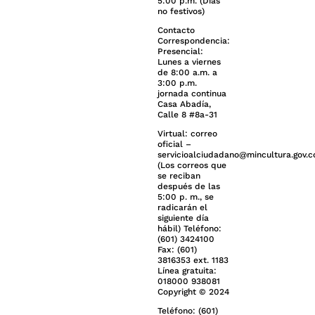
5:00 p.m. (Días
no festivos)
Contacto
Correspondencia:
Presencial:
Lunes a viernes
de 8:00 a.m. a
3:00 p.m.
jornada continua
Casa Abadía,
Calle 8 #8a-31
Virtual: correo
oficial –
servicioalciudadano@mincultura.gov.c
(Los correos que
se reciban
después de las
5:00 p. m., se
radicarán el
siguiente día
hábil) Teléfono:
(601) 3424100
Fax: (601)
3816353 ext. 1183
Línea gratuita:
018000 938081
Copyright © 2024
Teléfono: (601)