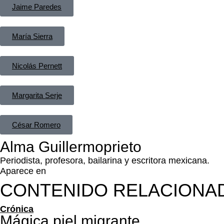
Jaime Paredes
María Sierra
Nicolás Pernett
Margarita Serje
César Romero
Alma Guillermoprieto
Periodista, profesora, bailarina y escritora mexicana.
Aparece en
CONTENIDO RELACIONA
Crónica
Mágica piel migrante