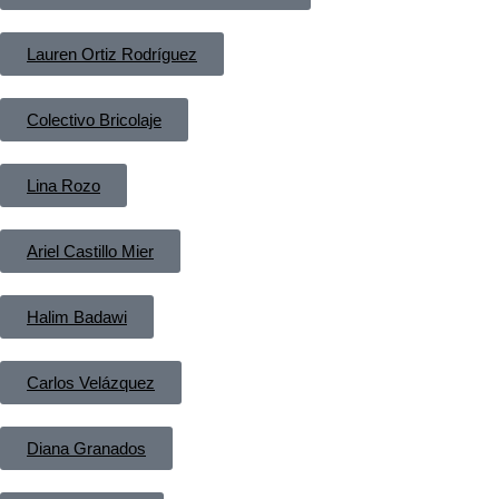
Lauren Ortiz Rodríguez
Colectivo Bricolaje
Lina Rozo
Ariel Castillo Mier
Halim Badawi
Carlos Velázquez
Diana Granados