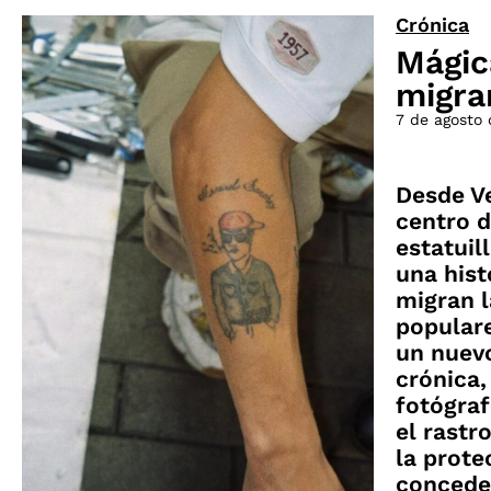
Crónica
Mágic
migra
7 de agosto
Desde Ve
centro d
estatuil
una hist
migran l
populare
un nuevo
crónica,
fotógraf
el rastr
la prote
concede