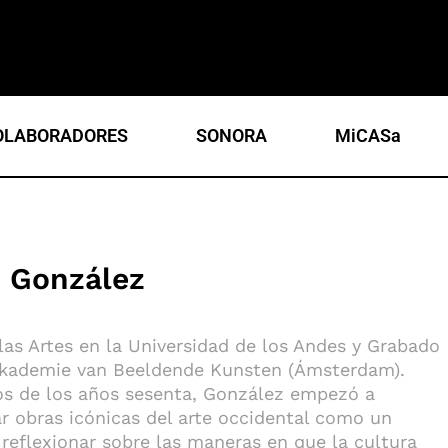
OLABORADORES
SONORA
MiCASa
z González
las Artes en la Universidad de los Andes y Grabado
sakademie van Beeldende Kunsten (Ámsterdam).
os de los años sesenta, González empezó a
ar obras icónicas del arte occidental como un
reflexionar sobre las maneras en que la cultura