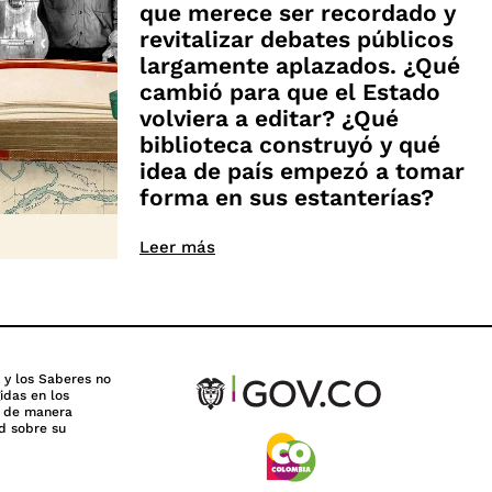
que merece ser recordado y
revitalizar debates públicos
largamente aplazados. ¿Qué
cambió para que el Estado
volviera a editar? ¿Qué
biblioteca construyó y qué
idea de país empezó a tomar
forma en sus estanterías?
Leer más
s y los Saberes no
idas en los
n de manera
d sobre su