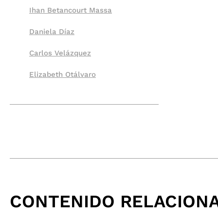
Ihan Betancourt Massa
Daniela Díaz
Carlos Velázquez
Elizabeth Otálvaro
CONTENIDO RELACION