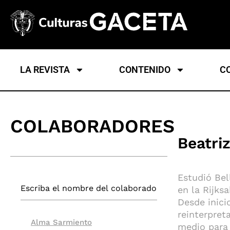
LA REVISTA
CONTENIDO
C
COLABORADORES
Beatri
Estudió Bel
en la Rijk
Desde inici
reinterpret
Alma Sarmiento
medio para 