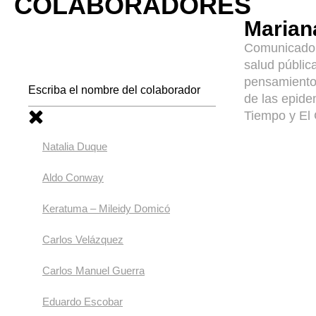
COLABORADORES
Marian
Comunicadora
salud públic
pensamiento 
de las epide
Tiempo y El
Natalia Duque
Aldo Conway
Keratuma – Mileidy Domicó
Carlos Velázquez
Carlos Manuel Guerra
Eduardo Escobar