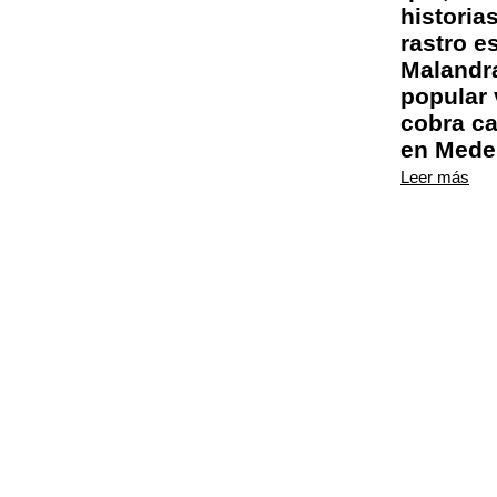
historias
rastro e
Malandra
popular
cobra c
en Medel
Leer más