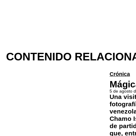
CONTENIDO RELACION
Crónica
Mágic
5 de agosto 
Una visi
fotograf
venezola
Chamo I
de parti
que, entr