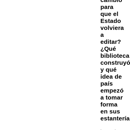
para
que el
Estado
volviera
a
editar?
¿Qué
biblioteca
construy
y qué
idea de
país
empezó
a tomar
forma
en sus
estanterí