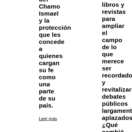
libros y
Chamo
revistas
Ismael
para
y la
ampliar
protección
el
que les
campo
concede
de lo
a
que
quienes
merece
cargan
ser
su fe
recordad
como
y
una
revitalizar
parte
debates
de su
públicos
país.
largamen
aplazados
Leer más
¿Qué
cambió