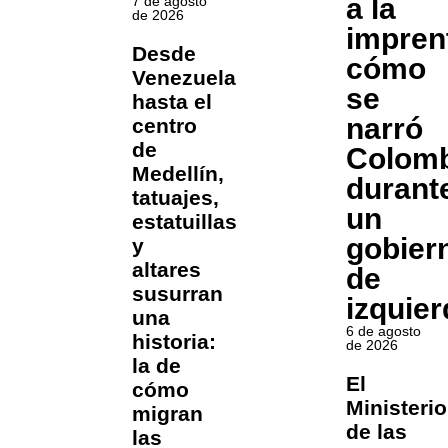
a la
7 de agosto
de 2026
impren
Desde
cómo
Venezuela
se
hasta el
narró
centro
de
Colomb
Medellín,
durant
tatuajes,
un
estatuillas
gobier
y
altares
de
susurran
izquier
una
6 de agosto
historia:
de 2026
la de
El
cómo
Ministerio
migran
de las
las