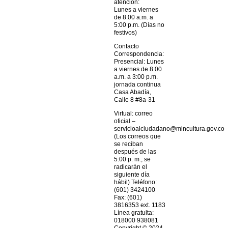
atención:
Lunes a viernes
de 8:00 a.m. a
5:00 p.m. (Días no
festivos)
Contacto
Correspondencia:
Presencial: Lunes
a viernes de 8:00
a.m. a 3:00 p.m.
jornada continua
Casa Abadía,
Calle 8 #8a-31
Virtual: correo
oficial –
servicioalciudadano@mincultura.gov.co
(Los correos que
se reciban
después de las
5:00 p. m., se
radicarán el
siguiente día
hábil) Teléfono:
(601) 3424100
Fax: (601)
3816353 ext. 1183
Línea gratuita:
018000 938081