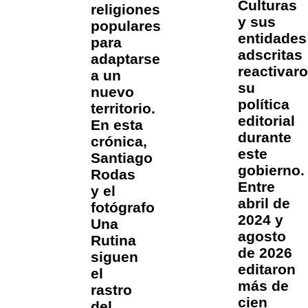
Culturas
religiones
y sus
populares
entidades
para
adscritas
adaptarse
reactivar
a un
su
nuevo
política
territorio.
editorial
En esta
durante
crónica,
este
Santiago
gobierno.
Rodas
Entre
y el
abril de
fotógrafo
2024 y
Una
agosto
Rutina
de 2026
siguen
editaron
el
más de
rastro
cien
del