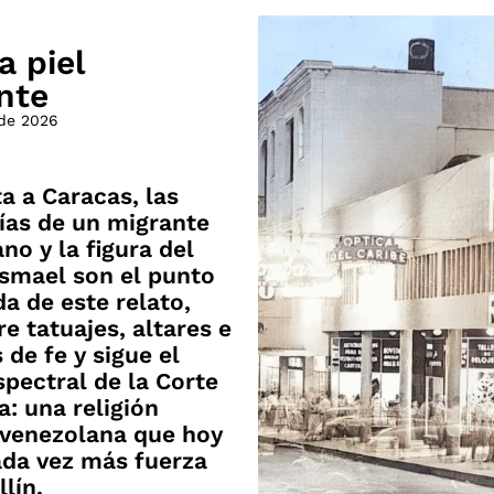
a piel
nte
 de 2026
ta a Caracas, las
ías de un migrante
no y la figura del
smael son el punto
da de este relato,
re tatuajes, altares e
 de fe y sigue el
spectral de la Corte
: una religión
 venezolana que hoy
ada vez más fuerza
lín.