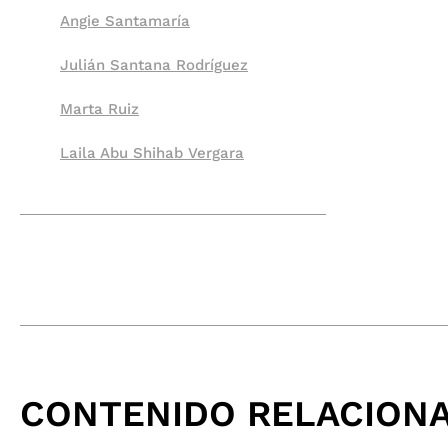
Angie Santamaría
Julián Santana Rodríguez
Marta Ruiz
Laila Abu Shihab Vergara
CONTENIDO RELACION