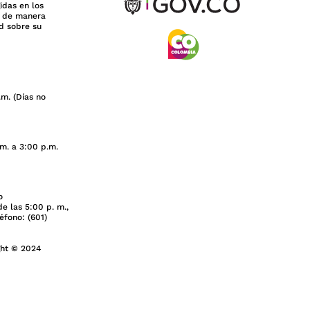
idas en los
n de manera
d sobre su
.m. (Días no
.m. a 3:00 p.m.
o
e las 5:00 p. m.,
léfono: (601)
ght © 2024