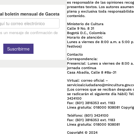
es responsable de las opiniones recog
presentes textos. Los autores asume
plena y exclusiva toda responsabilida
contenido.
Ministerio de Cultura
Calle 9 No. 8 31
Bogotá D.C., Colombia
Horario de atención:
Lunes a viernes de 8:00 a.m. a 5:00 p
festivos)
Contacto
Correspondencia:
Presencial: Lunes a viernes de 8:00 a
jornada continua
Casa Abadía, Calle 8 #8a-31
Virtual: correo oficial –
servicioalciudadano@mincultura.gov.c
(Los correos que se reciban después d
se radicarán el siguiente día hábil) Te
3424100
Fax: (601) 3816353 ext. 1183
Línea gratuita: 018000 938081 Copyri
Teléfono: (601) 3424100
Fax: (601) 3816353 ext. 1183
Línea gratuita: 018000 938081
Copyright © 2024