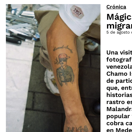
Crónica
Mágic
migra
5 de agosto
Una visi
fotograf
venezola
Chamo I
de parti
que, ent
historias
rastro e
Malandra
popular
cobra c
en Medel