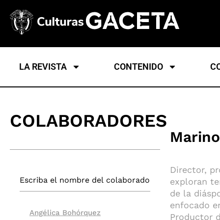
LA REVISTA
CONTENIDO
C
COLABORADORES
Marino
Director, p
exploran te
de la diáspo
enfocado en
Angélica Bohórquez
Productor d