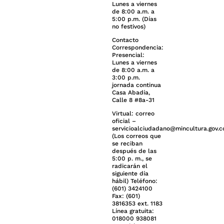
Lunes a viernes
de 8:00 a.m. a
5:00 p.m. (Días
no festivos)
Contacto
Correspondencia:
Presencial:
Lunes a viernes
de 8:00 a.m. a
3:00 p.m.
jornada continua
Casa Abadía,
Calle 8 #8a-31
Virtual: correo
oficial –
servicioalciudadano@mincultura.gov.c
(Los correos que
se reciban
después de las
5:00 p. m., se
radicarán el
siguiente día
hábil) Teléfono:
(601) 3424100
Fax: (601)
3816353 ext. 1183
Línea gratuita:
018000 938081