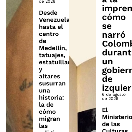
de 2026
impren
Desde
cómo
Venezuela
se
hasta el
narró
centro
de
Colom
Medellín,
durant
tatuajes,
un
estatuillas
gobier
y
altares
de
susurran
izquie
una
6 de agosto
historia:
de 2026
la de
El
cómo
Ministeri
migran
de las
las
Culturas