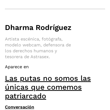
Dharma Rodríguez
Artista escénica, fotógrafa,
modelo webcam, defensora de
los derechos humanos y
tesorera de Astrasex.
Aparece en
Las putas no somos las
únicas que comemos
patriarcado
Conversación