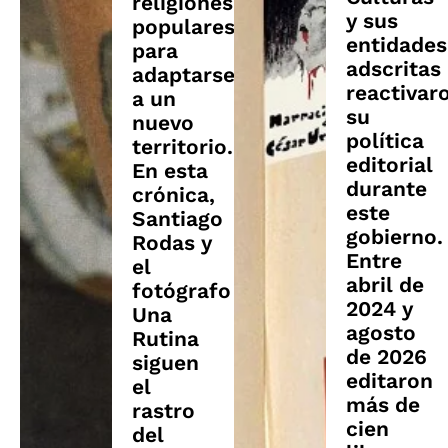
religiones
y sus
populares
entidades
para
adscritas
adaptarse
reactivar
a un
su
nuevo
política
territorio.
editorial
En esta
durante
crónica,
este
Santiago
gobierno.
Rodas y
Entre
el
abril de
fotógrafo
2024 y
Una
agosto
Rutina
de 2026
siguen
editaron
el
más de
rastro
cien
del