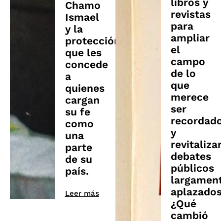
libros y
Chamo
revistas
Ismael
para
y la
ampliar
protección
el
que les
campo
concede
de lo
a
que
quienes
merece
cargan
ser
su fe
recordad
como
y
una
revitaliza
parte
debates
de su
públicos
país.
largamen
aplazados
Leer más
¿Qué
cambió