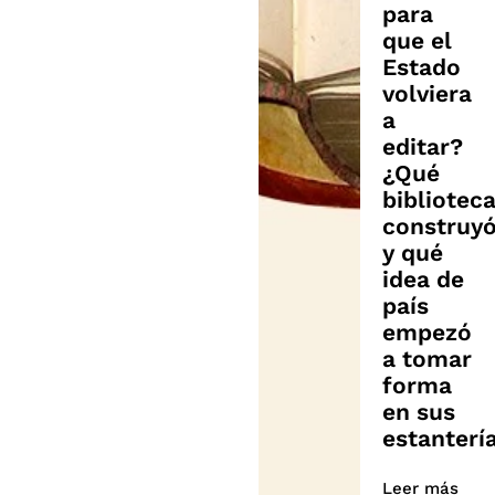
para
que el
Estado
volviera
a
editar?
¿Qué
bibliotec
construy
y qué
idea de
país
empezó
a tomar
forma
en sus
estanterí
Leer más