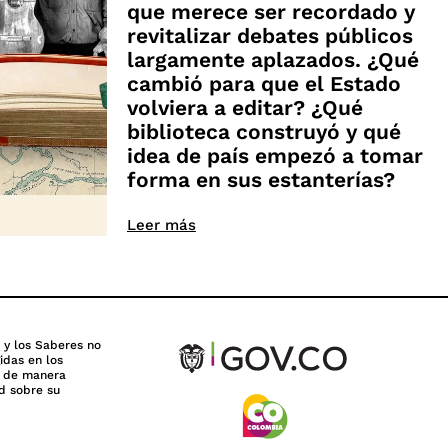
que merece ser recordado y
revitalizar debates públicos
largamente aplazados. ¿Qué
cambió para que el Estado
volviera a editar? ¿Qué
biblioteca construyó y qué
idea de país empezó a tomar
forma en sus estanterías?
Leer más
s y los Saberes no
idas en los
n de manera
d sobre su