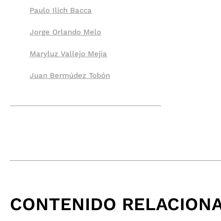
Paulo Ilich Bacca
Jorge Orlando Melo
Maryluz Vallejo Mejía
Juan Bermúdez Tobón
CONTENIDO RELACION