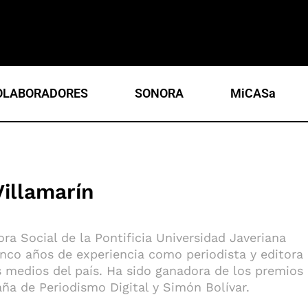
OLABORADORES
SONORA
MiCASa
Villamarín
a Social de la Pontificia Universidad Javeriana
inco años de experiencia como periodista y editora
s medios del país. Ha sido ganadora de los premios
ña de Periodismo Digital y Simón Bolívar.