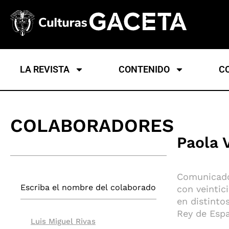
LA REVISTA
CONTENIDO
C
COLABORADORES
Paola 
Comunicador
con veintic
en distinto
Rey de Espa
Luis Miguel Rivas