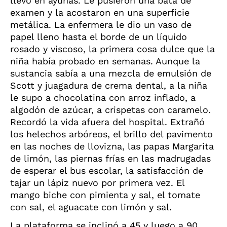
llevó en ayunas. Le pusieron una bata de
examen y la acostaron en una superficie
metálica. La enfermera le dio un vaso de
papel lleno hasta el borde de un líquido
rosado y viscoso, la primera cosa dulce que la
niña había probado en semanas. Aunque la
sustancia sabía a una mezcla de emulsión de
Scott y juagadura de crema dental, a la niña
le supo a chocolatina con arroz inflado, a
algodón de azúcar, a crispetas con caramelo.
Recordó la vida afuera del hospital. Extrañó
los helechos arbóreos, el brillo del pavimento
en las noches de llovizna, las papas Margarita
de limón, las piernas frías en las madrugadas
de esperar el bus escolar, la satisfacción de
tajar un lápiz nuevo por primera vez. El
mango biche con pimienta y sal, el tomate
con sal, el aguacate con limón y sal.
La plataforma se inclinó a 45 y luego a 90