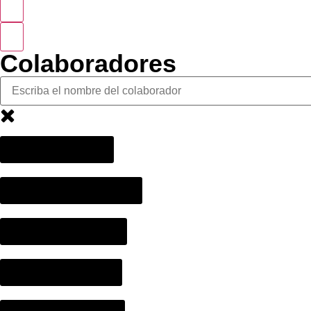
Colaboradores
Juan Pablo Conto
Santiago Rueda Fajardo
Felipe Arias Escobar
Alessandro Baricco