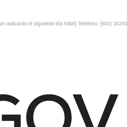
e radicarán el siguiente día hábil) Teléfono: (601) 3424