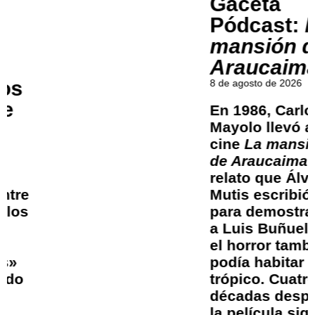
Gaceta
Pódcast:
La
mansión de
Araucaima
8 de agosto de 2026
En 1986, Carlos
Mayolo llevó al
cine
La mansión
de Araucaima
, el
relato que Álvaro
Mutis escribió
para demostrarle
a Luis Buñuel que
el horror también
podía habitar el
trópico. Cuatro
décadas después,
la película sigue