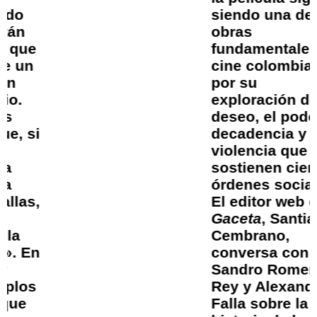
siendo una de las
obras
fundamentales del
cine colombiano
por su
exploración del
deseo, el poder, la
decadencia y la
violencia que
sostienen ciertos
órdenes sociales.
El editor web de
Gaceta
, Santiago
Cembrano,
conversa con
Sandro Romero
Rey y Alexandra
Falla sobre la