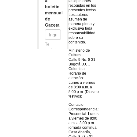
las opiniones
recogidas en los
presentes textos.
Los autores
asumen de
manera plena y
exclusiva toda
responsabilidad
sobre su
contenido.
Ministerio de
Cultura
Calle 9 No. 8 31
Bogotá D.C.,
Colombia
Horario de
atención:
Lunes a viernes
de 8:00 a.m. a
5:00 p.m. (Días no
festivos)
Contacto
Correspondencia:
Presencial: Lunes
a viernes de 8:00
a.m. a 3:00 p.m.
jornada continua
Casa Abadía,
Calle 8 #8a-31