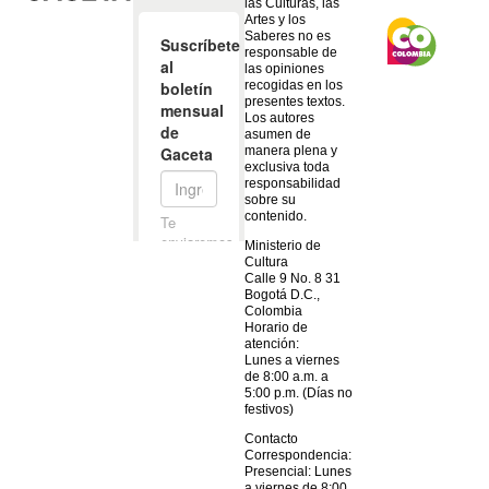
las Culturas, las
Artes y los
Saberes no es
responsable de
las opiniones
recogidas en los
presentes textos.
Los autores
asumen de
manera plena y
exclusiva toda
responsabilidad
sobre su
contenido.
Ministerio de
Cultura
Calle 9 No. 8 31
Bogotá D.C.,
Colombia
Horario de
atención:
Lunes a viernes
de 8:00 a.m. a
5:00 p.m. (Días no
festivos)
Contacto
Correspondencia:
Presencial: Lunes
a viernes de 8:00