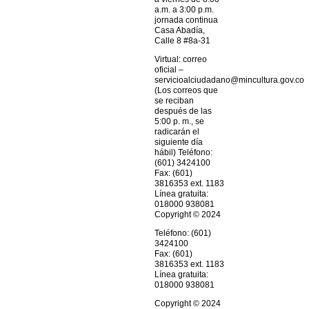
a.m. a 3:00 p.m.
jornada continua
Casa Abadía,
Calle 8 #8a-31
Virtual: correo
oficial –
servicioalciudadano@mincultura.gov.co
(Los correos que
se reciban
después de las
5:00 p. m., se
radicarán el
siguiente día
hábil) Teléfono:
(601) 3424100
Fax: (601)
3816353 ext. 1183
Línea gratuita:
018000 938081
Copyright © 2024
Teléfono: (601)
3424100
Fax: (601)
3816353 ext. 1183
Línea gratuita:
018000 938081
Copyright © 2024