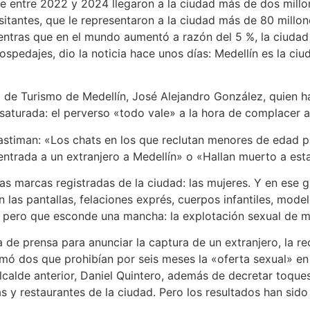
que entre 2022 y 2024 llegaron a la ciudad
más de dos millo
itantes, que le representaron a la ciudad más de 80 millon
ientras que en el mundo aumentó a razón del 5 %, la ciudad
ospedajes, dio la noticia hace unos días: Medellín es la c
o de Turismo de Medellín, José Alejandro González, quien h
saturada: el perverso «todo vale» a la hora de complacer al
 lastiman: «Los chats en los que reclutan menores de edad 
a entrada a un extranjero a Medellín» o «Hallan muerto a es
 las marcas registradas de la ciudad: las mujeres. Y en ese
n las pantallas, felaciones exprés, cuerpos infantiles, mo
, pero que esconde una mancha: la explotación sexual de 
 de prensa para anunciar la captura de un extranjero, la 
rmó dos que prohibían por seis meses la «oferta sexual» en 
 alcalde anterior, Daniel Quintero, además de decretar toque
 y restaurantes de la ciudad. Pero los resultados han sido 