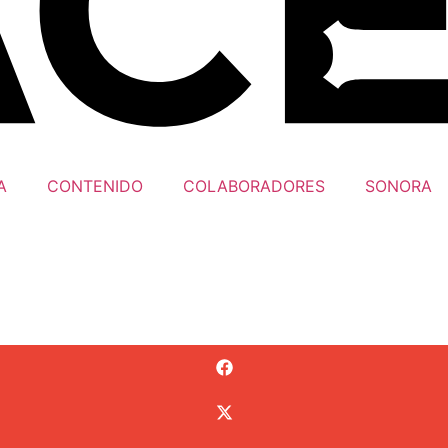
A
CONTENIDO
COLABORADORES
SONORA