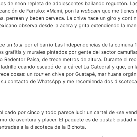
es de neón repleta de adolescentes bailando reguetón. Las 
 canción de Farruko:
«
Mami, pon la
webcam
que me tienes m
rás, perrean y beben cerveza. La chiva hace un giro y conti
 mexicano observa desde la acera y grita extendiendo la man
ece un
tour
por el barrio Las Independencias de la comuna 13
 grafitis y murales pintados por gente del sector camufla
o Redentor Paisa, de trece metros de altura. Durante el rec
ladrillo cuando escapó de la cárcel La Catedral y que, en
frece cosas: un
tour
en chiva por Guatapé, marihuana orgáni
 su contacto de WhatsApp y me recomienda dos discotecas 
plicado por cinco y todo parece lucir un cartel de
«
se ven
ismo de aventura y placer. El paquete es de postal: ciudad 
ntradas a la discoteca de la Bichota.