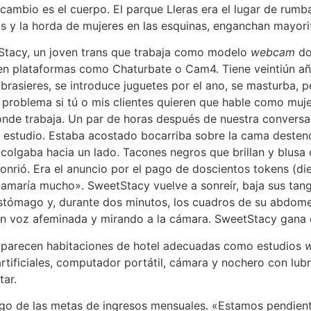
ambio es el cuerpo. El parque Lleras era el lugar de rumba
sas y la horda de mujeres en las esquinas, enganchan mayor
tStacy, un joven trans que trabaja como modelo
webcam
do
e en plataformas como Chaturbate o Cam4. Tiene veintiún a
n brasieres, se introduce juguetes por el ano, se masturba
problema si tú o mis clientes quieren que hable como muj
onde trabaja. Un par de horas después de nuestra conversa
 estudio. Estaba acostado bocarriba sobre la cama desten
olgaba hacia un lado. Tacones negros que brillan y blusa c
sonrió. Era el anuncio por el pago de doscientos tokens (die
e amaría mucho». SweetStacy
vuelve a sonreír, baja sus tan
estómago y, durante dos minutos, los cuadros de su abdom
n voz afeminada y mirando a la cámara. SweetStacy gana en
as parecen habitaciones de hotel adecuadas como estudios
rtificiales, computador portátil, cámara y nochero con lubr
tar.
rgo de las metas de ingresos mensuales. «Estamos pendientes