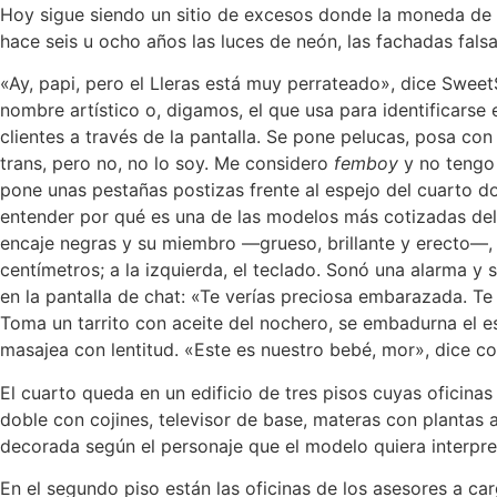
Hoy sigue siendo un sitio de excesos donde la moneda de c
hace seis u ocho años las luces de neón, las fachadas fal
«Ay, papi, pero el Lleras está muy perrateado», dice Swee
nombre artístico o, digamos, el que usa para identificars
clientes a través de la pantalla. Se pone pelucas, posa co
trans, pero no, no lo soy. Me considero
femboy
y no tengo 
pone unas pestañas postizas frente al espejo del cuarto d
entender por qué es una de las modelos más cotizadas del
encaje negras y su miembro —grueso, brillante y erecto—, c
centímetros; a la izquierda, el teclado. Sonó una alarma y 
en la pantalla de chat: «Te verías
preciosa embarazada. T
Toma un tarrito con aceite del nochero, se embadurna el 
masajea con lentitud. «Este es nuestro bebé, mor», dice
co
El cuarto queda en un edificio de tres pisos cuyas oficin
doble con cojines, televisor de base, materas con plantas a
decorada según el personaje que el modelo quiera interpre
En el segundo piso están las oficinas de los asesores a ca