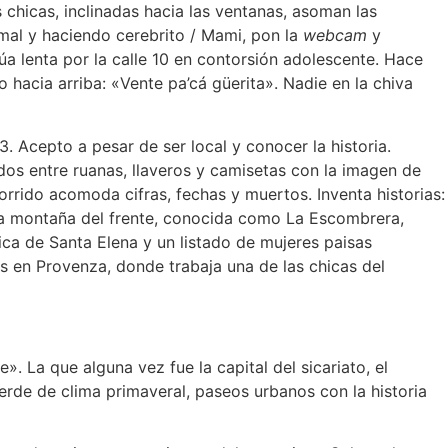
chicas, inclinadas hacia las ventanas, asoman las
al y haciendo cerebrito / Mami, pon la
webcam
y
núa lenta por la calle 10 en contorsión adolescente. Hace
o hacia arriba:
«
Vente pa’cá güerita
»
. Nadie en la chiva
. Acepto a pesar de ser local y conocer la historia.
dos entre ruanas, llaveros y camisetas con la imagen de
orrido acomoda cifras, fechas y muertos. Inventa historias:
 la montaña del frente, conocida como La Escombrera,
ca de Santa Elena y un listado de mujeres paisas
en Provenza, donde trabaja una de las chicas del
de
»
. La que alguna vez fue la capital del sicariato, el
verde de clima primaveral, paseos urbanos con la historia