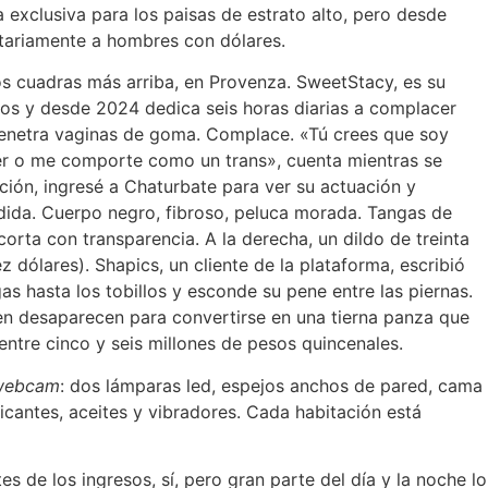
 exclusiva para los paisas de estrato alto, pero desde
itariamente a hombres con dólares.
s cuadras más arriba, en Provenza. SweetStacy, es su
ños y desde 2024 dedica seis horas diarias a complacer
, penetra vaginas de goma. Complace. «Tú crees que soy
er o me comporte como un trans», cuenta mientras se
ción, ingresé a Chaturbate para ver su actuación y
dida. Cuerpo negro, fibroso, peluca morada. Tangas de
orta con transparencia. A la derecha, un dildo de treinta
z dólares). Shapics, un cliente de la plataforma, escribió
gas hasta los tobillos y esconde su pene entre las piernas.
en desaparecen para convertirse en una tierna panza que
tre cinco y seis millones de pesos quincenales.
webcam
: dos lámparas led, espejos anchos de pared, cama
icantes, aceites y vibradores. Cada habitación está
 de los ingresos, sí, pero gran parte del día y la noche lo