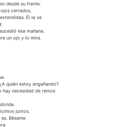
lo desde su frente.
 ojos cerrados,
extendidas. Él la ve
z
 sucedió esa mañana.
e un ojo y lo mira.
sa.
 ¿A quién estoy engañando?
o hay necesidad de remos
e
 donde.
icimos juntos.
o es. Bésame
ora