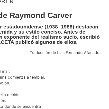
RTIR
de Raymond Carver
or estadounidense (1938–1988) destacan
enida y su estilo conciso. Antes de
n exponente del realismo sucio, escribió
CETA publicó algunos de ellos,
Traducción de Luis Fernando Afanador.
l mar,
luma comienza a temblar.
polón.
lla decide
ión.
uso dónde se encuentra