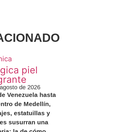
ACIONADO
nica
gica piel
grante
 agosto de 2026
e Venezuela hasta
entro de Medellín,
ajes, estatuillas y
res susurran una
oria: la de cómo