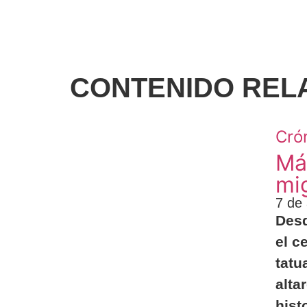
CONTENIDO REL
Cró
Má
mi
7 de
Desd
el c
tatu
alta
hist