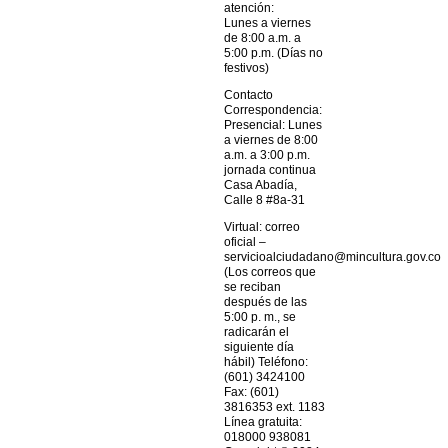
atención:
Lunes a viernes
de 8:00 a.m. a
5:00 p.m. (Días no
festivos)
Contacto
Correspondencia:
Presencial: Lunes
a viernes de 8:00
a.m. a 3:00 p.m.
jornada continua
Casa Abadía,
Calle 8 #8a-31
Virtual: correo
oficial –
servicioalciudadano@mincultura.gov.co
(Los correos que
se reciban
después de las
5:00 p. m., se
radicarán el
siguiente día
hábil) Teléfono:
(601) 3424100
Fax: (601)
3816353 ext. 1183
Línea gratuita:
018000 938081