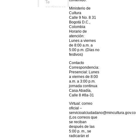
Ministerio de
Cultura
Calle 9 No. 8 31
Bogotá D.C.,
Colombia
Horario de
atención:
Lunes a viernes
de 8:00 a.m. a
5:00 p.m. (Días no
festivos)
Contacto
Correspondencia:
Presencial: Lunes
a viernes de 8:00
a.m. a 3:00 p.m.
jornada continua
Casa Abadía,
Calle 8 #8a-31
Virtual: correo
oficial –
servicioalciudadano@mincultura.gov.co
(Los correos que
se reciban
después de las
5:00 p. m., se
radicarán el