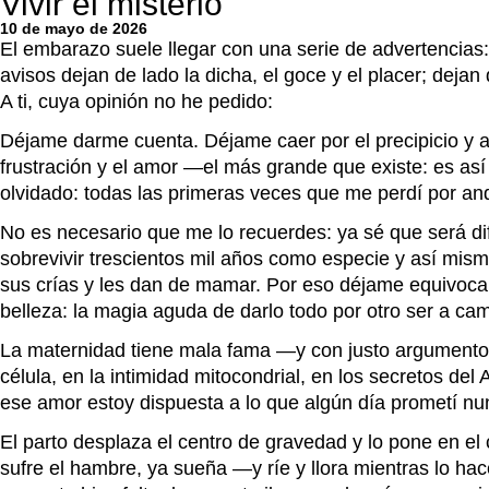
Vivir el misterio
10 de mayo de 2026
El embarazo suele llegar con una serie de advertencias:
avisos dejan de lado la dicha, el goce y el placer; deja
A ti, cuya opinión no he pedido:
Déjame darme cuenta. Déjame caer por el precipicio y alz
frustración y el amor —el más grande que existe: es as
olvidado: todas las primeras veces que me perdí por an
No es necesario que me lo recuerdes: ya sé que será difí
sobrevivir trescientos mil años como especie y así mis
sus crías y les dan de mamar. Por eso déjame equivocar
belleza: la magia aguda de darlo todo por otro ser a c
La maternidad tiene mala fama —y con justo argumento—
célula, en la intimidad mitocondrial, en los secretos de
ese amor estoy dispuesta a lo que algún día prometí nun
El parto desplaza el centro de gravedad y lo pone en el
sufre el hambre, ya sueña —y ríe y llora mientras lo ha