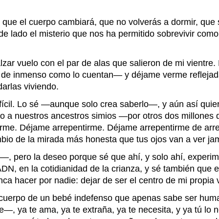
 que el cuerpo cambiará, que no volverás a dormir, que s
n de lado el misterio que nos ha permitido sobrevivir com
ar vuelo con el par de alas que salieron de mi vientre. D
í de inmenso como lo cuentan— y déjame verme reflejada 
darlas viviendo.
cil. Lo sé —aunque solo crea saberlo—, y aún así quiero 
mo a nuestros ancestros simios —por otros dos millones
me. Déjame arrepentirme. Déjame arrepentirme de arrepe
ambio de la mirada más honesta que tus ojos van a ver j
, pero la deseo porque sé que ahí, y solo ahí, experim
l ADN, en la cotidianidad de la crianza, y sé también qu
ca hacer por nadie: dejar de ser el centro de mi propia 
 cuerpo de un bebé indefenso que apenas sabe ser humano
ce—, ya te ama, ya te extraña, ya te necesita, y ya tú 