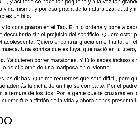
o—, y así todo se hace tan pequeño y a la vez tan grande
a vida misma, y por esa gracia de la naturaleza, dual y m
ad es un hijo.
n y lo consignaron en el Tao. El hijo ordena y pone a cad
descubrirlo sin el prejuicio del sacrificio. Quiero estar
l adolescente. Quiero encontrar gracia en el llanto, en
 mueca. Una sonrisa que es tuya, que nació en tu útero, 
ipo. Ya quieren correr maratones. Y tú lo sabes incluso si
jo es el aleteo de una mariposa en el vientre.
s las dichas. Que me recuerdes que será difícil, pero que
 Que además la dicha de un hijo se comparte. Por el padre
la ternura de los tíos. Por la gente que te cruzarás en la
u cuerpo fue anfitrión de la vida y ahora debes present
DO