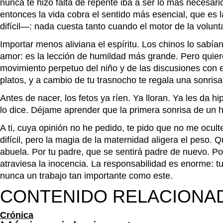
nunca te hizo falta de repente iba a ser lo más necesari
entonces la vida cobra el sentido más esencial, que es l
difícil—: nada cuesta tanto cuando el motor de la volunt
Importar menos aliviana el espíritu. Los chinos lo sabía
amor: es la lección de humildad más grande. Pero quiero 
movimiento perpetuo del niño y de las discusiones con e
platos, y a cambio de tu trasnocho te regala una sonrisa
Antes de nacer, los fetos ya ríen. Ya lloran. Ya les da h
lo dice. Déjame aprender que la primera sonrisa de un hi
A ti, cuya opinión no he pedido, te pido que no me oculte
difícil, pero la magia de la maternidad aligera el peso.
abuela. Por tu padre, que se sentirá padre de nuevo. Por 
atraviesa la inocencia. La responsabilidad es enorme: t
nunca un trabajo tan importante como este.
CONTENIDO RELACIONA
Crónica