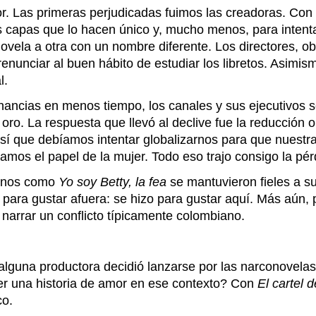
gor. Las primeras perjudicadas fuimos las creadoras. Con
s capas que lo hacen único y, mucho menos, para intentar
novela a otra con un nombre diferente. Los directores, o
enunciar al buen hábito de estudiar los libretos. Asimismo
l.
ncias en menos tiempo, los canales y sus ejecutivos se
 oro. La respuesta que llevó al declive fue la reducción
í que debíamos intentar globalizarnos para que nuestras
amos el papel de la mujer. Todo eso trajo consigo la pér
menos como
Yo soy Betty, la fea
se mantuvieron fieles a s
 para gustar afuera: se hizo para gustar aquí. Más aún,
 narrar un conflicto típicamente colombiano.
lguna productora decidió lanzarse por las narconovelas.
er una historia de amor en ese contexto? Con
El cartel 
co.