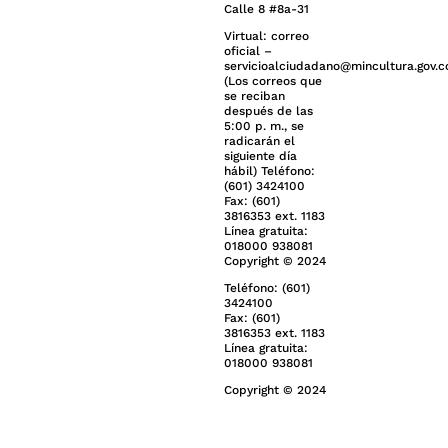
Calle 8 #8a-31
Virtual: correo
oficial –
servicioalciudadano@mincultura.gov.c
(Los correos que
se reciban
después de las
5:00 p. m., se
radicarán el
siguiente día
hábil) Teléfono:
(601) 3424100
Fax: (601)
3816353 ext. 1183
Línea gratuita:
018000 938081
Copyright © 2024
Teléfono: (601)
3424100
Fax: (601)
3816353 ext. 1183
Línea gratuita:
018000 938081
Copyright © 2024