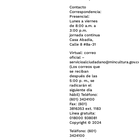
Contacto
Correspondencia:
Presencial:
Lunes a viernes
de 8:00 a.m. a
3:00 p.m.
jornada continua
Casa Abadía,
Calle 8 #8a-31
Virtual: correo
oficial –
servicioalciudadano@mincultura.gov.c
(Los correos que
se reciban
después de las
5:00 p. m., se
radicarán el
siguiente día
hábil) Teléfono:
(601) 3424100
Fax: (601)
3816353 ext. 1183
Línea gratuita:
018000 938081
Copyright © 2024
Teléfono: (601)
3424100