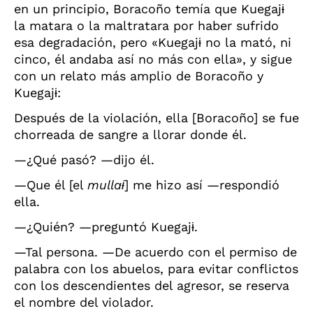
en un principio, Boracoño temía que Kuegaj
ɨ
la matara o la maltratara por haber sufrido
esa degradación, pero «Kuegaj
ɨ
no la mató, ni
cinco, él andaba así no más con ella», y sigue
con un relato más amplio de Boracoño y
Kuegaj
ɨ
:
Después de la violación, ella [Boracoño] se fue
chorreada de sangre a llorar donde él.
—¿Qué pasó? —dijo él.
—Que él [el
mulla
ɨ
] me hizo así —respondió
ella.
—¿Quién? —preguntó Kuegaj
ɨ
.
—Tal persona. —De acuerdo con el permiso de
palabra con los abuelos, para evitar conflictos
con los descendientes del agresor, se reserva
el nombre del violador.