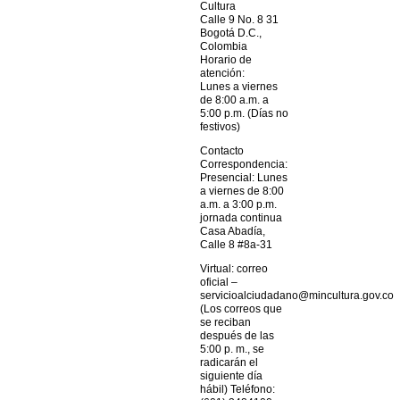
Cultura
Calle 9 No. 8 31
Bogotá D.C.,
Colombia
Horario de
atención:
Lunes a viernes
de 8:00 a.m. a
5:00 p.m. (Días no
festivos)
Contacto
Correspondencia:
Presencial: Lunes
a viernes de 8:00
a.m. a 3:00 p.m.
jornada continua
Casa Abadía,
Calle 8 #8a-31
Virtual: correo
oficial –
servicioalciudadano@mincultura.gov.co
(Los correos que
se reciban
después de las
5:00 p. m., se
radicarán el
siguiente día
hábil) Teléfono: