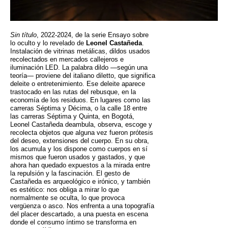
Sin título
, 2022-2024, de la serie Ensayo sobre
lo oculto y lo revelado de
Leonel Castañeda
.
Instalación de vitrinas metálicas, dildos usados
recolectados en mercados callejeros e
iluminación LED. La palabra dildo —según una
teoría— proviene del italiano diletto, que significa
deleite o entretenimiento. Ese deleite aparece
trastocado en las rutas del rebusque, en la
economía de los residuos. En lugares como las
carreras Séptima y Décima, o la calle 18 entre
las carreras Séptima y Quinta, en Bogotá,
Leonel Castañeda deambula, observa, escoge y
recolecta objetos que alguna vez fueron prótesis
del deseo, extensiones del cuerpo. En su obra,
los acumula y los dispone como cuerpos en sí
mismos que fueron usados y gastados, y que
ahora han quedado expuestos a la mirada entre
la repulsión y la fascinación. El gesto de
Castañeda es arqueológico e irónico, y también
es estético: nos obliga a mirar lo que
normalmente se oculta, lo que provoca
vergüenza o asco. Nos enfrenta a una topografía
del placer descartado, a una puesta en escena
donde el consumo íntimo se transforma en