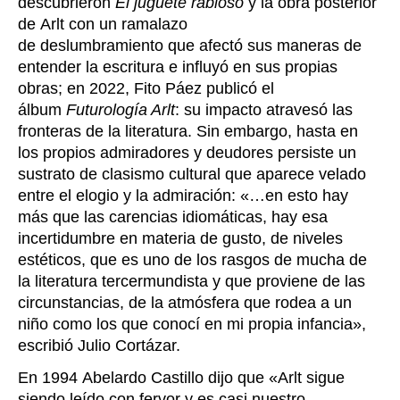
descubrieron
El juguete rabioso
y la obra posterior
de Arlt con un ramalazo
de deslumbramiento que afectó sus maneras de
entender la escritura e influyó en sus propias
obras; en 2022, Fito Páez publicó el
álbum
Futurología Arlt
: su impacto atravesó las
fronteras de la literatura
. Sin embargo, hasta en
los propios admiradores y deudores persiste un
sustrato de clasismo cultural que aparece velado
entre el elogio y la admiración: «…en esto hay
más que las carencias idiomáticas, hay esa
incertidumbre en materia de gusto, de niveles
estéticos, que es uno de los rasgos de mucha de
la literatura tercermundista y que proviene de las
circunstancias, de la atmósfera que rodea a un
niño como los que conocí en mi propia infancia»,
escribió Julio Cortázar.
En 1994 Abelardo Castillo dijo que
«
Arlt sigue
siendo leído con fervor y es casi nuestro