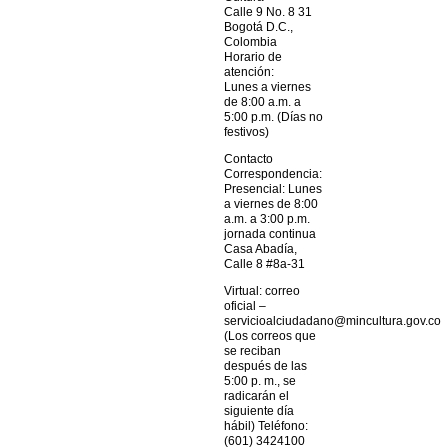
Calle 9 No. 8 31
Bogotá D.C.,
Colombia
Horario de
atención:
Lunes a viernes
de 8:00 a.m. a
5:00 p.m. (Días no
festivos)
Contacto
Correspondencia:
Presencial: Lunes
a viernes de 8:00
a.m. a 3:00 p.m.
jornada continua
Casa Abadía,
Calle 8 #8a-31
Virtual: correo
oficial –
servicioalciudadano@mincultura.gov.co
(Los correos que
se reciban
después de las
5:00 p. m., se
radicarán el
siguiente día
hábil) Teléfono:
(601) 3424100