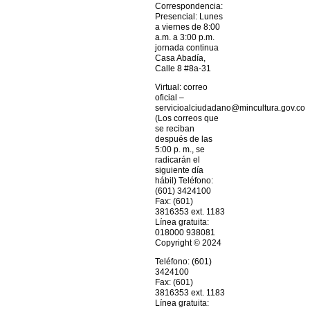
Correspondencia:
Presencial: Lunes
a viernes de 8:00
a.m. a 3:00 p.m.
jornada continua
Casa Abadía,
Calle 8 #8a-31
Virtual: correo
oficial –
servicioalciudadano@mincultura.gov.co
(Los correos que
se reciban
después de las
5:00 p. m., se
radicarán el
siguiente día
hábil) Teléfono:
(601) 3424100
Fax: (601)
3816353 ext. 1183
Línea gratuita:
018000 938081
Copyright © 2024
Teléfono: (601)
3424100
Fax: (601)
3816353 ext. 1183
Línea gratuita: