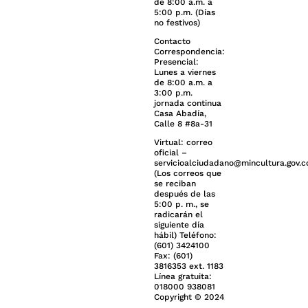
de 8:00 a.m. a
5:00 p.m. (Días
no festivos)
Contacto
Correspondencia:
Presencial:
Lunes a viernes
de 8:00 a.m. a
3:00 p.m.
jornada continua
Casa Abadía,
Calle 8 #8a-31
Virtual: correo
oficial –
servicioalciudadano@mincultura.gov.c
(Los correos que
se reciban
después de las
5:00 p. m., se
radicarán el
siguiente día
hábil) Teléfono:
(601) 3424100
Fax: (601)
3816353 ext. 1183
Línea gratuita:
018000 938081
Copyright © 2024