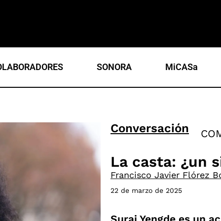
OLABORADORES
SONORA
MiCASa
Conversación
COM
La casta: ¿un 
Francisco Javier Flórez Bo
22 de marzo de 2025
Suraj Yengde es un a