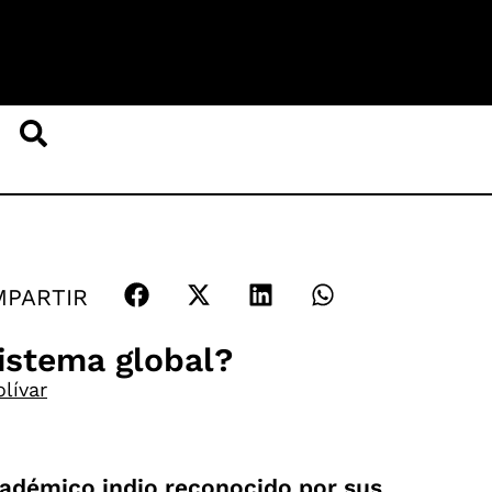
PARTIR
sistema global?
lívar
cadémico indio reconocido por sus