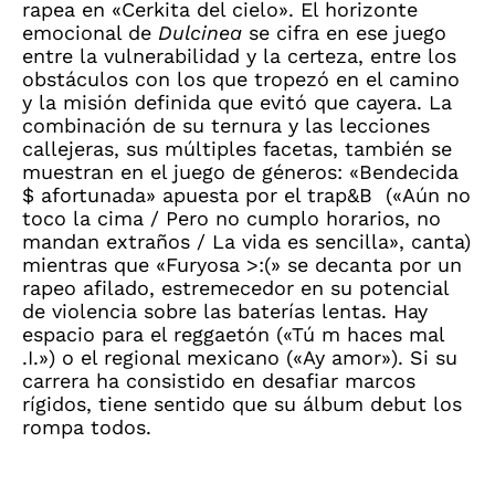
rapea en «Cerkita del cielo». El horizonte
emocional de
Dulcinea
se cifra en ese juego
entre la vulnerabilidad y la certeza, entre los
obstáculos con los que tropezó en el camino
y la misión definida que evitó que cayera. La
combinación de su ternura y las lecciones
callejeras, sus múltiples facetas, también se
muestran en el juego de géneros: «Bendecida
$ afortunada» apuesta por el trap&B («Aún no
toco la cima / Pero no cumplo horarios, no
mandan extraños / La vida es sencilla», canta)
mientras que «Furyosa >:(» se decanta por un
rapeo afilado, estremecedor en su potencial
de violencia sobre las baterías lentas. Hay
espacio para el reggaetón («Tú m haces mal
.I.») o el regional mexicano («Ay amor»). Si su
carrera ha consistido en desafiar marcos
rígidos, tiene sentido que su álbum debut los
rompa todos.