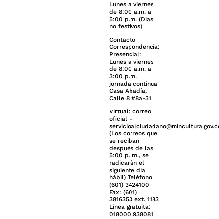
Lunes a viernes
de 8:00 a.m. a
5:00 p.m. (Días
no festivos)
Contacto
Correspondencia:
Presencial:
Lunes a viernes
de 8:00 a.m. a
3:00 p.m.
jornada continua
Casa Abadía,
Calle 8 #8a-31
Virtual: correo
oficial –
servicioalciudadano@mincultura.gov.c
(Los correos que
se reciban
después de las
5:00 p. m., se
radicarán el
siguiente día
hábil) Teléfono:
(601) 3424100
Fax: (601)
3816353 ext. 1183
Línea gratuita:
018000 938081