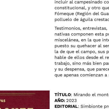
incluir al campesinado c
constitucional, y otro qu
Fómeque (Región del Gua
polluelo de águila cresta
Testimonios, entrevistas,
nativas componen esta pu
miscelánea, en la que int
puesto su quehacer al ser
la de que el campo, sus 
hable de ellos desde el r
trabajo, sino más bien pa
y su despensa, que pare
que apenas comienzan a s
TÍTULO
: Mirando el mont
AÑO:
2023
EDITORIAL
: Simbionte p