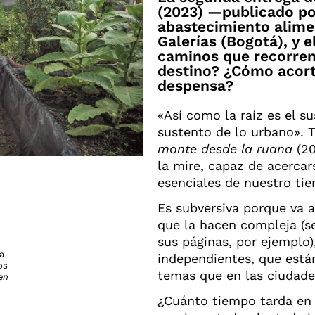
(2023) —publicado po
abastecimiento alimen
Galerías (Bogotá), y 
caminos que recorren 
destino? ¿Cómo acorta
despensa?
«Así como la raíz es el s
sustento de lo urbano». T
monte desde la ruana
(2
la mire, capaz de acercar
esenciales de nuestro tie
Es subversiva porque va 
que la hacen compleja (se
sus páginas, por ejemplo),
a
independientes, que están
os
temas que en las ciudades
en
¿Cuánto tiempo tarda en 