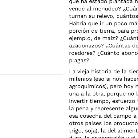
que ha estado plantada ha
vende al menudeo? ¿Cuánt
turnan su relevo, cuántos
Habría que ir un poco má
porción de tierra, para 
ejemplo, de maíz? ¿Cuán
azadonazos? ¿Cuántas desv
roedores? ¿Cuánto abono 
plagas?
La vieja historia de la s
milenios (eso si nos hace
agroquímicos), pero hoy
una a la otra, porque no 
invertir tiempo, esfuerzo 
la pena y represente algu
esa cosecha del campo a 
otros países los product
trigo, soja), la del alime
duro, la cooperación y el