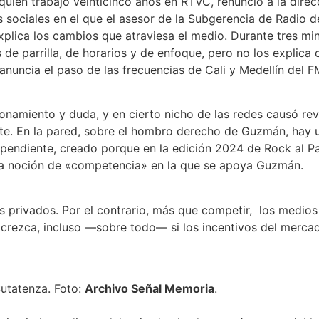
quien trabajó veinticinco años en RTVC, renunció a la dire
es sociales en el que el asesor de la Subgerencia de Radi
plica los cambios que atraviesa el medio. Durante tres mi
e parrilla, de horarios y de enfoque, pero no los explica 
 anuncia el paso de las frecuencias de Cali y Medellín del
namiento y duda, y en cierto nicho de las redes causó revu
te. En la pared, sobre el hombro derecho de Guzmán, hay un
ndiente, creado porque en la edición 2024 de Rock al Parq
esa noción de «competencia» en la que se apoya Guzmán.
 privados. Por el contrario, más que competir, los medios 
l crezca, incluso —sobre todo— si los incentivos del merca
Sutatenza. Foto:
Archivo Señal Memoria
.