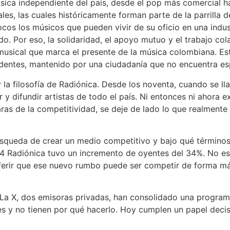
ica independiente del país, desde el pop más comercial h
es, las cuales históricamente forman parte de la parrilla
ocos los músicos que pueden vivir de su oficio en una indu
do. Por eso, la solidaridad, el apoyo mutuo y el trabajo c
musical que marca el presente de la música colombiana. Est
ndentes, mantenido por una ciudadanía que no encuentra es
a filosofía de Radiónica. Desde los noventa, cuando se ll
r y difundir artistas de todo el país. Ni entonces ni ahora
as de la competitividad, se deje de lado lo que realmente e
squeda de crear un medio competitivo y bajo qué términos 
 Radiónica tuvo un incremento de oyentes del 34%. No es cl
nferir que ese nuevo rumbo puede ser competir de forma má
y La X, dos emisoras privadas, han consolidado una program
les y no tienen por qué hacerlo. Hoy cumplen un papel dec