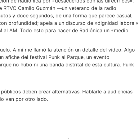
cción de Radiónica por «desacuerdos con las directrices».
o de RTVC Camilo Guzmán —un veterano de la radio
nutos y doce segundos, de una forma que parece casual,
con profundidad; apela a un discurso de «dignidad laboral»
 FM al AM. Todo esto para hacer de Radiónica un «medio
elo. A mí me llamó la atención un detalle del video. Algo
 afiche del festival Punk al Parque, un evento
ue no hubo ni una banda distrital de esta cultura. Punk
públicos deben crear alternativas. Hablarle a audiencias
do van por otro lado.