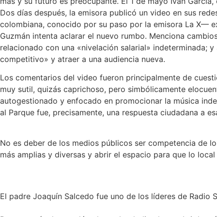
más y su futuro es preocupante. El 1 de mayo Iván García, 
Dos días después, la emisora publicó un video en sus red
colombiana, conocido por su paso por la emisora La X— ex
Guzmán intenta aclarar el nuevo rumbo. Menciona cambios d
relacionado con una «nivelación salarial» indeterminada; y
competitivo» y atraer a una audiencia nueva.
Los comentarios del video fueron principalmente de cuestio
muy sutil, quizás caprichoso, pero simbólicamente elocuen
autogestionado y enfocado en promocionar la música indepe
al Parque fue, precisamente, una respuesta ciudadana a 
No es deber de los medios públicos ser competencia de los
más amplias y diversas y abrir el espacio para que lo loca
El padre Joaquín Salcedo fue uno de los líderes de Radio 