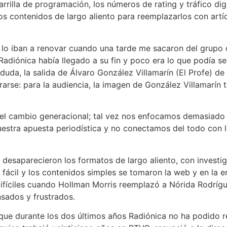
 parrilla de programación, los números de rating y tráfico 
 los contenidos de largo aliento para reemplazarlos con artí
lo iban a renovar cuando una tarde me sacaron del grupo d
adiónica había llegado a su fin y poco era lo que podía seg
duda, la salida de Álvaro González Villamarín (El Profe) de
arse: para la audiencia, la imagen de González Villamarín 
ar el cambio generacional; tal vez nos enfocamos demasiad
nuestra apuesta periodística y no conectamos del todo con
a desaparecieron los formatos de largo aliento, con investi
fácil y los contenidos simples se tomaron la web y en la e
ifíciles cuando Hollman Morris reemplazó a Nórida Rodríg
ansados y frustrados.
 que durante los dos últimos años Radiónica no ha podido r