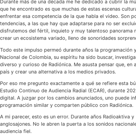
Durante más de una década me he dedicado a cubrir la mús
que he encontrado es que muchas de estas escenas cultural
enfrentar esa competencia de la que habla el video. Son p
tendencias, a las que hay que adaptarse para no ser exclui
disfrutemos del fértil, inquieto y muy talentoso panorama 
crear un ecosistema variado, lleno de sonoridades sorpre
Todo este impulso permeó durante años la programación y l
Nacional de Colombia, su espíritu ha sido buscar, investiga
diverso y curioso de Radiónica. Me asusta pensar que, en ar
país y crear una alternativa a los medios privados.
Por eso me pregunto exactamente a qué se refiere esta bú
Estudio Continuo de Audiencia Radial (ECAR), durante 2024
digital. A juzgar por los cambios anunciados, uno puede i
programación similar y comparten público con Radiónica.
A mi parecer, esto es un error. Durante años Radioaktiva 
anglosajones. No le abren la puerta a los sonidos naciona
audiencia fiel.