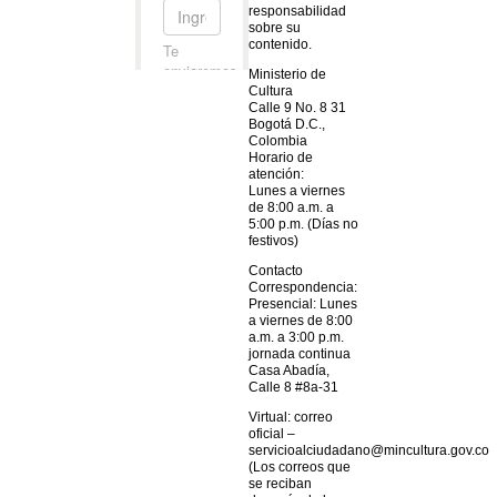
responsabilidad
sobre su
contenido.
Ministerio de
Cultura
Calle 9 No. 8 31
Bogotá D.C.,
Colombia
Horario de
atención:
Lunes a viernes
de 8:00 a.m. a
5:00 p.m. (Días no
festivos)
Contacto
Correspondencia:
Presencial: Lunes
a viernes de 8:00
a.m. a 3:00 p.m.
jornada continua
Casa Abadía,
Calle 8 #8a-31
Virtual: correo
oficial –
servicioalciudadano@mincultura.gov.co
(Los correos que
se reciban