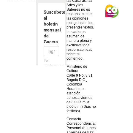
las Culturas, las
Artes y los
Saberes no es
responsable de
las opiniones
recogidas en los
presentes textos.
Los autores
asumen de
manera plena y
exclusiva toda
responsabilidad
sobre su
contenido.
Ministerio de
Cultura
Calle 9 No. 8 31
Bogotá D.C.,
Colombia
Horario de
atención:
Lunes a viernes
de 8:00 a.m. a
5:00 p.m. (Días no
festivos)
Contacto
Correspondencia:
Presencial: Lunes
a viernes de 8:00