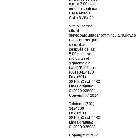
a.m. a 3:00 p.m.
jornada continua
Casa Abadía,
Calle 8 #8a-31
Virtual: correo
oficial –
servicioalciudadano@mincultura.gov.co
(Los correos que
se reciban
después de las
5:00 p. m., se
radicarán el
siguiente día
hábil) Teléfono:
(601) 3424100
Fax: (601)
3816353 ext. 1183
Línea gratuita:
018000 938081
Copyright © 2024
Teléfono: (601)
3424100
Fax: (601)
3816353 ext. 1183
Línea gratuita:
018000 938081
Copyright © 2024