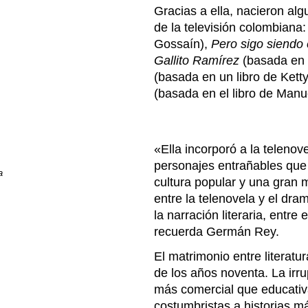
Gracias a ella, nacieron alg
de la televisión colombiana
Gossaín),
Pero sigo siendo 
Gallito Ramírez
(basada en
(basada en un libro de Kett
(basada en el libro de Manue
«Ella incorporó a la telenov
personajes entrañables que
a
cultura popular y una gran 
entre la telenovela y el dra
la narración literaria, entr
recuerda Germán Rey.
El matrimonio entre literatu
de los años noventa. La irru
más comercial que educativa
costumbristas a historias má