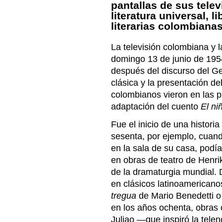
pantallas de sus tele
literatura universal, 
literarias colombiana
La televisión colombiana y l
domingo 13 de junio de 1954
después del discurso del Ge
clásica y la presentación de
colombianos vieron en las pa
adaptación del cuento
El ni
Fue el inicio de una histor
sesenta, por ejemplo, cuand
en la sala de su casa, pod
en obras de teatro de Henri
de la dramaturgia mundial.
en clásicos latinoamerican
tregua
de Mario Benedetti 
en los años ochenta, obra
Juliao —que inspiró la tele