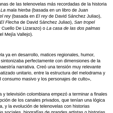
unas de las telenovelas más recordadas de la historia
:
La mala hierba
(basada en un libro de Juan
el rey
(basada en
El rey
de David Sánchez Juliao),
El Flecha
de David Sánchez Juliao),
San tropel
y Cuello De Lizarazo) o
La casa de las dos palmas
l Mejía Vallejo).
ela ya en desarrollo, matices regionales, humor,
 sintonizaba perfectamente con dimensiones de la
maestría narrativa. Creó una tensión muy relevante
matizado unitario, entre la estructura del melodrama y
e el consumo masivo y los personajes de culto»,
ra y televisión colombiana empezó a terminar a finales
pción de los canales privados, que tenían una lógica
, y la evolución de telenovelas con historias
s sociales, biografías de grandes artistas o historias